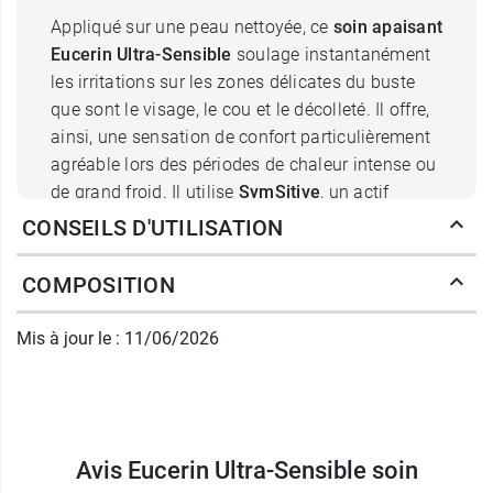
Appliqué sur une peau nettoyée, ce
soin apaisant
Eucerin Ultra-Sensible
soulage instantanément
les irritations sur les zones délicates du buste
que sont le visage, le cou et le décolleté. Il offre,
ainsi, une sensation de confort particulièrement
agréable lors des périodes de chaleur intense ou
de grand froid. Il utilise
SymSitive
, un actif
développé par la marque elle-même, pour réduire
CONSEILS D'UTILISATION
efficacement l'hyper-réactivité de la peau à sa
source. Il restaure l’épiderme avec la perspective
COMPOSITION
de renforcer sa fonction barrière qui assure à la
fois une bonne hydratation du derme et le
Mis à jour le : 11/06/2026
protège des agressions extérieures.
Grâce à la collaboration qu’elle entretient
continuellement avec des dermatologues, la
marque
Avis Eucerin Ultra-Sensible soin
Eucerin
développe des produits