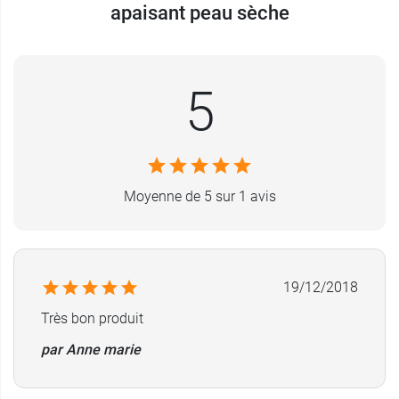
performants et toujours respectueux de
apaisant peau sèche
l’équilibre physiologique de tous les types de
peau y compris avec le
gel solaire Eucerin Sun
Sensitive Protect pour enfant
.
5
Caractéristiques :
0 % parfum et 0 % alcool
Non comédogène
Très bonne tolérance et formule épurée
testée
Moyenne de 5 sur 1 avis
dermatologiquement
Procure un confort durable : apaise
instantanément en réduisant les sensations de
tiraillements d'une peau hypersensible.
19/12/2018
Packaging anti-contamination
Très bon produit
Contenance
: 50 ml
par Anne marie