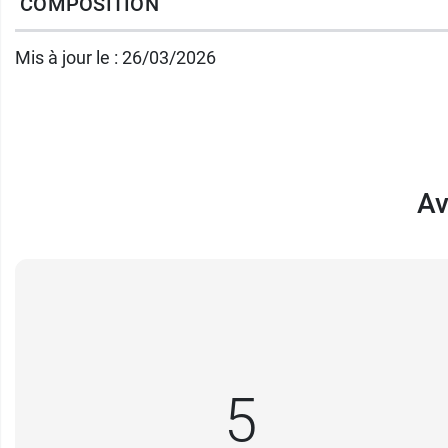
COMPOSITION
Très bonne tolérance
Formule épurée
Mis à jour le : 26/03/2026
Packaging anti-contamination
Convient comme base de maquillage
Non comédogène
Av
Contenance :
50 ml
Pour les peaux sèches, sujettes aux déma
5