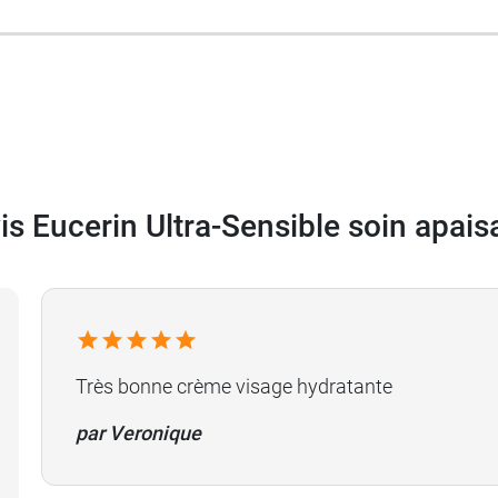
is Eucerin Ultra-Sensible soin apais
ngeaisons, nous vous recommandons l'
huile de douche A
Très bonne crème visage hydratante
par Veronique