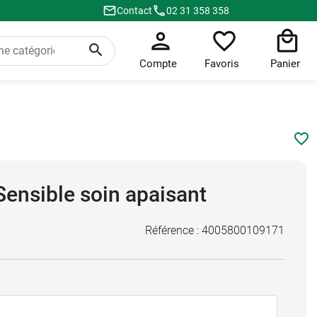
Contact
02 31 358 358
Compte
Favoris
Panier
Sensible soin apaisant
Référence :
4005800109171