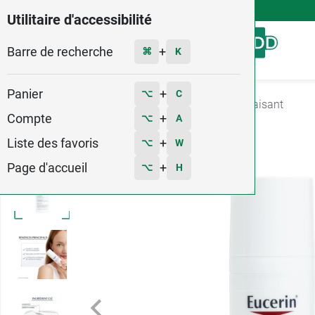
4,9
Voir les 58579 avis
Utilitaire d'accessibilité
Barre de recherche
Menu
+
⌘
K
Panier
+
⌥
C
Accueil
Hygiène - Beauté
Soin Visage
Apaisant
Compte
+
⌥
A
2
Liste des favoris
+
⌥
W
Page d'accueil
+
⌥
H