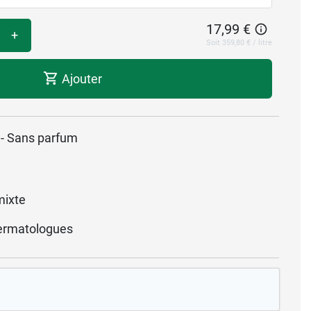
17,99 €
+
Soit 359,80 € / litre
Ajouter
s - Sans parfum
mixte
ermatologues