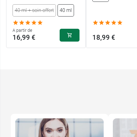
40 ml + soin offert
40 ml
A partir de
16,99 €
18,99 €