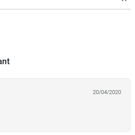
ant
topicontrol
.
20/04/2020