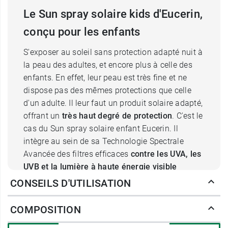
Le Sun spray solaire kids d'Eucerin,
conçu pour les enfants
S'exposer au soleil sans protection adapté nuit à
la peau des adultes, et encore plus à celle des
enfants. En effet, leur peau est très fine et ne
dispose pas des mêmes protections que celle
d'un adulte. Il leur faut un produit solaire adapté,
offrant un
très haut degré de protection
. C'est le
cas du Sun spray solaire enfant Eucerin. Il
intègre au sein de sa Technologie Spectrale
Avancée des filtres efficaces
contre les UVA, les
UVB et la lumière à haute énergie visible
(HEVIS). Les rayonnements ultraviolets (UV) qui
CONSEILS D'UTILISATION
atteignent la peau sont de deux types : les UVA
et les UVB. Ils sont cancérigènes. Les UVA sont
COMPOSITION
la cause de la création de radicaux libres au