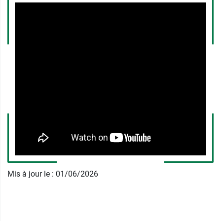
coeur de la peau et les UVB de coups de soleil.
Quant à la lumière visible à haute énergie, elle
génère aussi des radicaux libres.
Sous forme de spray, ce produit solaire est très
facile à appliquer
, pour une meilleure
acceptation par les enfants, qui n'ont
généralement pas la patience de supporter la
séance d'application de la protection solaire.
Eucerin Sun spray solaire SPF
50+ Kids Eucerin : une protection
contre les radicaux libres
Mis à jour le : 01/06/2026
La Technologie Spectrale Avancée intégrée dans
ce spray comprend, outre ses filtres solaires,
deux actifs à la fois
anti-inflammatoires et
antioxydants
: la Licochalcone A et l'acide