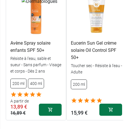
pour bébés et enfants
.
Conditionnement :
spray de 200 ml
Avène Spray solaire
Eucerin Sun Gel crème
enfants SPF 50+
solaire Oil Control SPF
50+
Résiste à l'eau, sable et
sueur - Sans parfum - Visage
Toucher sec - Résiste à l'eau -
et corps - Dès 2 ans
Adulte
200 ml
400 ml
200 ml
A partir de
13,89 €
15,99 €
16,89 €