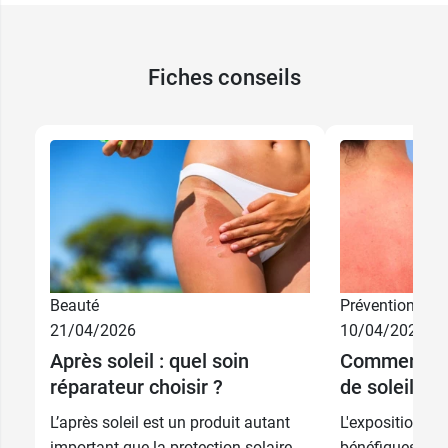
Fiches conseils
Beauté
Prévention
21/04/2026
10/04/2026
13,89 €
200 ml
16,89 €
Après soleil : quel soin
Comment pré
réparateur choisir ?
de soleil ?
21,99 €
400 ml
24,99 €
L’après soleil est un produit autant
L'exposition au 
important que la protection solaire.
bénéfiques pou