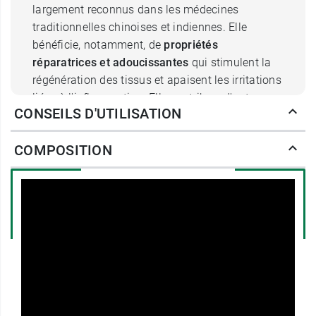
largement reconnus dans les médecines
traditionnelles chinoises et indiennes. Elle
bénéficie, notamment, de
propriétés
réparatrices et adoucissantes
qui stimulent la
régénération des tissus et apaisent les irritations
liées à l'inflammation. Elle contribue, d'autre
CONSEILS D'UTILISATION
part, à lutter contre le stress oxydatif et à
renforcer la barrière lipidique de la peau pour
COMPOSITION
une hydratation optimale
.
Huile démaquillante Centella
Asiatica Erborian pour une peau
nette et confortable
En complément de l'herbe du tigre, l'
huile
démaquillante Erborian
est composée de
Bisabolol
, un actif aux vertus anti