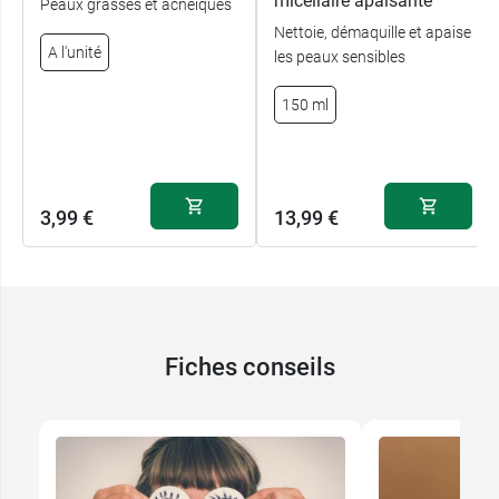
micellaire apaisante
Peaux grasses et acnéiques
Nettoie, démaquille et apaise
A l'unité
les peaux sensibles
150 ml
3,99 €
13,99 €
Fiches conseils