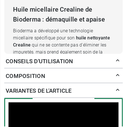
Huile micellaire Crealine de
Bioderma : démaquille et apaise
Bioderma a développé une technologie
micellaire spécifique pour son
huile nettoyante
Crealine
qui ne se contente pas d'éliminer les
impuretés, mais prend également soin de la
peau dans un processus de double action. Dans
CONSEILS D'UTILISATION
un premier temps, les micelles déposés sur la
peau lors de l'application libèrent un acide
COMPOSITION
aminé biomimétique qui interagit avec les
cellules cutanées dans la synthèse des lipides.
VARIANTES DE L'ARTICLE
Ce premier mouvement a pour rôle de
renforcer
la barrière naturelle de l'épiderme
, garante
d'une meilleure étanchéité contre la
déshydratation. Puis, dans un second temps,
avec l'apport d'un peu d'eau tiède, elles créent