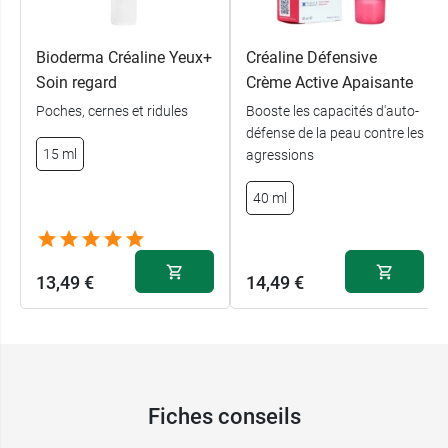
Bioderma Créaline Yeux+
Créaline Défensive
Soin regard
Crème Active Apaisante
Poches, cernes et ridules
Booste les capacités d'auto-
défense de la peau contre les
15 ml
agressions
40 ml
13,49 €
14,49 €
Fiches conseils