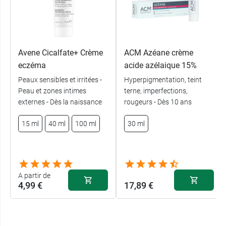
Avene Cicalfate+ Crème
ACM Azéane crème
eczéma
acide azélaique 15%
Peaux sensibles et irritées -
Hyperpigmentation, teint
Peau et zones intimes
terne, imperfections,
externes - Dès la naissance
rougeurs - Dès 10 ans
15 ml
40 ml
100 ml
30 ml
A partir de
4,99 €
17,89 €