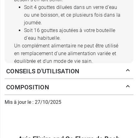
Soit 4 gouttes diluées dans un verre d’eau
ou une boisson, et ce plusieurs fois dans la
journée.
Soit 16 gouttes ajoutées à votre bouteille
d'eau habituelle.
Un complément alimentaire ne peut être utilisé
en remplacement d'une alimentation variée et
équilibrée et d'un mode de vie sain.
CONSEILS D'UTILISATION
Fabriqué en France.
Certifié par FR-BIO-01 Agriculture UE.
COMPOSITION
Certifé AB - Agriculture Biologique.
Mis à jour le : 27/10/2025
Découvrez également
Elixirs & Co Peur
.
Conditionnement :
flacon de 20 ml.