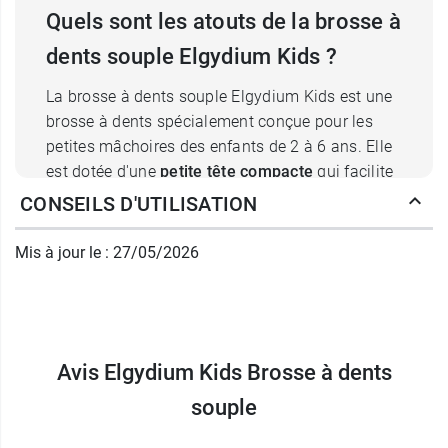
Quels sont les atouts de la brosse à
dents souple Elgydium Kids ?
La brosse à dents souple Elgydium Kids est une
brosse à dents spécialement conçue pour les
petites mâchoires des enfants de 2 à 6 ans. Elle
est dotée d'une
petite tête compacte
qui facilite
l'accès à toutes les surfaces des dents de
CONSEILS D'UTILISATION
l'enfant. Ses
brins souples en nylon
de qualité
supérieure ont une extrémité arrondie pour
Mis à jour le : 27/05/2026
un
nettoyage doux
et efficace des dents, tout en
préservant les gencives fragiles des enfants. Qui
plus est, le
design concave
des brins vient
épouser parfaitement la dentition des enfants,
Avis Elgydium Kids Brosse à dents
pour un nettoyage complet de la surface
dentaire. La plaque dentaire n'a plus aucune
souple
chance !