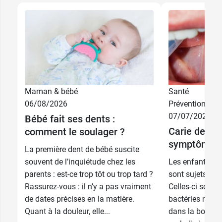
Maman & bébé
Santé
3,99 €
3,49 €
50 ml
Licorne
06/08/2026
Prévention
07/07/2026
Bébé fait ses dents :
6,99 €
3,89 €
2 x 50 ml
Sirène
Carie dentai
comment le soulager ?
symptômes 
La première dent de bébé suscite
souvent de l’inquiétude chez les
Les enfants, ma
parents : est-ce trop tôt ou trop tard ?
sont sujets aux
Rassurez-vous : il n’y a pas vraiment
Celles-ci sont li
de dates précises en la matière.
bactéries natur
Quant à la douleur, elle...
dans la bouche.