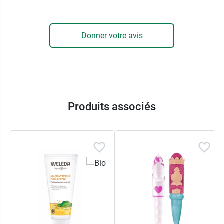
Le
manche antidérapant
et
ergonomique
de la
brosse à dents souple Elgydium Kids assure une
Donner votre avis
prise en main confortable et sûre, tandis que la
ventouse
, située à sa base, permettra à votre
enfant de poser sa brosse à dents de façon
hygiénique sur le bord du lavabo, jusqu'à la
prochaine utilisation.
Astuce :
les brins colorés au centre de la tête de
Produits associés
brossage aideront votre enfant à doser
correctement le dentifrice, sans excès.
Coloris selon disponibilités
Pensez aussi au
dentifrice enfant Elgydium Kids
fraise givrée
.
Conditionnement :
vendue à l'unité