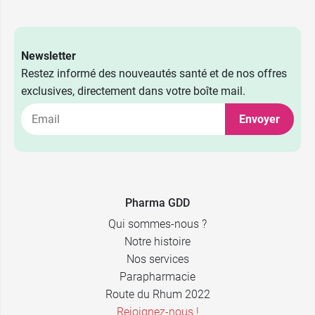
3,79 €
Newsletter
75 ml
Restez informé des nouveautés santé et de nos offres
exclusives, directement dans votre boîte mail.
4,99 €
125 ml
Envoyer
2,99 €
6,48 €
A l'unité
2 x 75 ml
5,29 €
7,99 €
par 3
2 x 125 ml
Pharma GDD
Qui sommes-nous ?
Notre histoire
Nos services
Parapharmacie
Route du Rhum 2022
Rejoignez-nous !