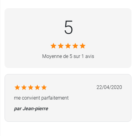
pouce antiglisse, apporte un véritable confort
d'utilisation. Elle est aussi équipée d’un
capuchon pour garantir une hygiène optimale.
5
Elgydium
est un laboratoire qui commercialise
des produits dentaires fiables et de
qualité. Découvrez le
Gel dentifrice Fraîcheur
Moyenne de 5 sur 1 avis
citron au bicarbonate de sodium
micropulvérisé Elgydium
qui aide à blanchir les
dents.
Modèle
: souple
22/04/2020
me convient parfaitement
Coloris selon disponibilité
par Jean-pierre
Contenance
: 1 brosse à dents ou 1 lot de 3.