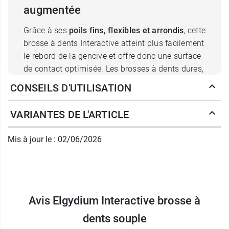
augmentée
Grâce à ses
poils fins, flexibles et arrondis
, cette
brosse à dents Interactive atteint plus facilement
le rebord de la gencive et offre donc une surface
de contact optimisée. Les brosses à dents dures,
quant à elles, ne vont pas réussir à atteindre ce
CONSEILS D'UTILISATION
point de contact avec la gencive et vont être trop
rigides pour vos dents. A terme, vous risqueriez
VARIANTES DE L'ARTICLE
d’abîmer l’émail dentaire et de vous retrouver
avec une gingivite.
Mis à jour le : 02/06/2026
La
brosse à dents souple
limite le dépôt de
plaque bactérienne au quotidien et empêche
ainsi la formation du tartre (résidu dur et collant
souvent sur la dent et le long de la gencive).
Avis Elgydium Interactive brosse à
dents souple
Son manche ergonomique, avec son appui