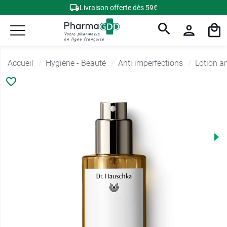
Livraison offerte dès 59€
Accueil
Hygiène - Beauté
Anti imperfections
Lotion an