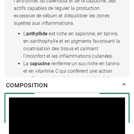
l'anthyllide, du calendula et de la capucine, des
actifs capables de réguler la production
excessive de sébum et d'équilibrer les zones
sujettes aux inflammations.
L'
anthyllide
est riche en saponine, en tanins,
en xanthophylle et en pigments favorisant la
cicatrisation des tissus et calmant
l'inconfort et les inflammations cutanées.
La
capucine
renferme un suc riche en tanins
et en vitamine C qui confèrent une action
tonifiante, antiseptique et anti-séborrhéique.
COMPOSITION
Le
calendula
offre un apaisement, une
revitalisation et soulage la peau
congestionnée par sa force anti-
inflammatoire.
L'extrait d'
échinacée
apporte un réconfort
aux peaux sujettes aux imperfections et aux
inflammations. Elle va également aider à