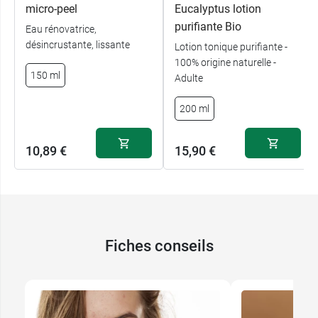
biologiques contrôlées ou biodynamiques
micro-peel
Eucalyptus lotion
et/ou du Commerce Equitable
purifiante Bio
Eau rénovatrice,
désincrustante, lissante
Lotion tonique purifiante -
Conditionnement
: Vaporisateur de 100 ml
100% origine naturelle -
150 ml
Adulte
200 ml
10,89 €
15,90 €
Fiches conseils