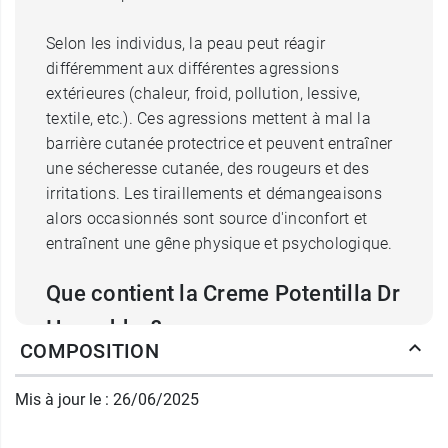
Selon les individus, la peau peut réagir
différemment aux différentes agressions
extérieures (chaleur, froid, pollution, lessive,
textile, etc.). Ces agressions mettent à mal la
barrière cutanée protectrice et peuvent entraîner
une sécheresse cutanée, des rougeurs et des
irritations. Les tiraillements et démangeaisons
alors occasionnés sont source d'inconfort et
entraînent une gêne physique et psychologique.
Que contient la Creme Potentilla Dr
Hauschka ?
COMPOSITION
La
crème Potentilla ultra-apaisante
est conçue
à base d'extraits de
Potentilla officinalis
. Cette
Mis à jour le : 26/06/2025
plante dont le nom signifie « guérisseuse toute
puissante » était utilisée dès le Moyen-Age.