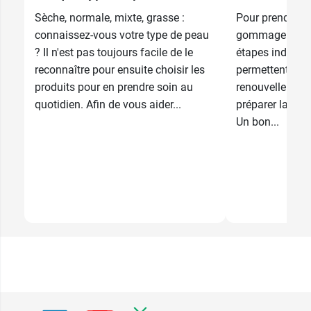
10,99 €
100 ml
Sèche, normale, mixte, grasse :
Pour prendre bi
connaissez-vous votre type de peau
gommage et l'h
? Il n'est pas toujours facile de le
étapes indispen
reconnaître pour ensuite choisir les
permettent d’act
produits pour en prendre soin au
renouvellement 
A post shared by Dr.Hauschka MY (@drhauschkamy)
quotidien. Afin de vous aider...
préparer la peau
Un bon...