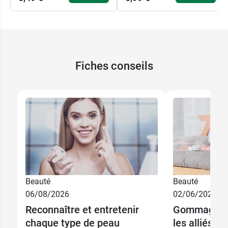
Ce laboratoire propose aussi des produits
d'hygiène comme le
déo à la rose Hauschka
Fiches conseils
Beauté
Beauté
View this post on Instagram
06/08/2026
02/06/2026
6,99 €
40 ml
Reconnaître et entretenir
Gommage et 
chaque type de peau
les alliés d