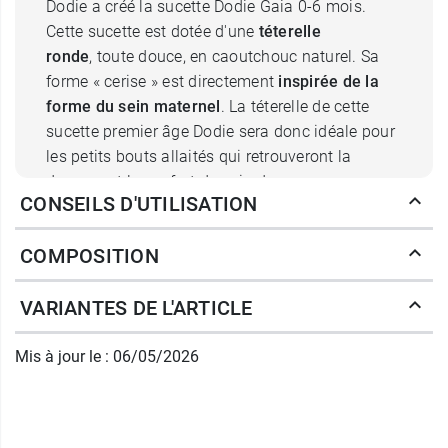
Dodie a créé la sucette Dodie Gaia 0-6 mois.
Cette sucette est dotée d'une
téterelle
ronde
, toute douce, en caoutchouc naturel. Sa
forme « cerise » est directement
inspirée de la
forme du sein maternel
. La téterelle de cette
sucette premier âge Dodie sera donc idéale pour
les petits bouts allaités qui retrouveront la
douceur et le confort du sein de maman, pour un
CONSEILS D'UTILISATION
maximum de réconfort
, en toute situation.
COMPOSITION
Dodie Gaia sucette ronde en
caoutchouc pour les bébés jusqu'à
VARIANTES DE L'ARTICLE
6 mois
Mis à jour le : 06/05/2026
Le bouclier de cette sucette Dodie Gaia 0-6 mois
est, lui aussi, tout en rondeur, ce qui lui confère
un
look
élégant et intemporel
. Sa forme,
légèrement
incurvée
, et ses petits
trous de