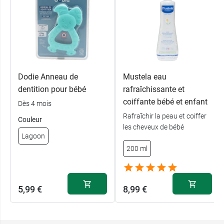
Coloris au choix :
Bleu ou Rose
Conditionnement :
lot de deux sucettes
Cette
sucette naturelle
existe aussi pour les
Dodie Anneau de
Mustela eau
enfants de 6 à 36 mois.
dentition pour bébé
rafraîchissante et
coiffante bébé et enfant
Dès 4 mois
Rafraîchir la peau et coiffer
Couleur
les cheveux de bébé
Lagoon
200 ml
5,99 €
8,99 €