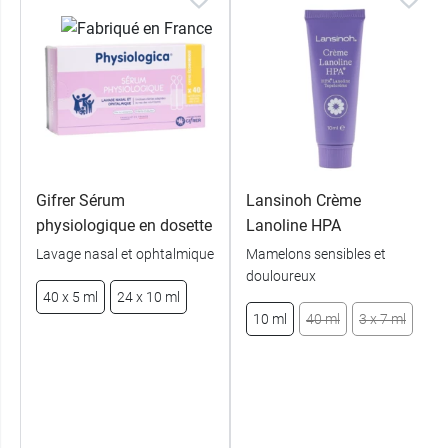
Gifrer Sérum
Lansinoh Crème
physiologique en dosette
Lanoline HPA
Lavage nasal et ophtalmique
Mamelons sensibles et
douloureux
40 x 5 ml
24 x 10 ml
10 ml
40 ml
3 x 7 ml