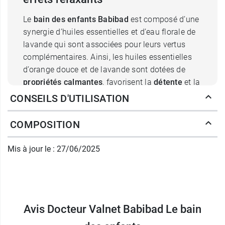
Le
bain des enfants Babibad
est composé d’une
synergie d’huiles essentielles et d’eau florale de
lavande qui sont associées pour leurs vertus
complémentaires. Ainsi, les huiles essentielles
d’orange douce et de lavande sont dotées de
propriétés calmantes
, favorisent la
détente
et la
relaxation
avant le coucher. On retrouve aussi
CONSEILS D'UTILISATION
dans la composition de cette préparation des
huiles essentielles de thym, de pin et de romarin
COMPOSITION
qui agissent de manière positive sur le système
immunitaire en luttant notamment contre la
Mis à jour le : 27/06/2025
prolifération des virus et des bactéries.
Idéal pour les enfants qui se montrent
agités ou
nerveux avant l’étape du coucher
, le
bain des
enfants Babibad
Avis Docteur Valnet Babibad Le bain
a un
effet relaxant et sédatif
qui permet d’amener doucement l’enfant à se