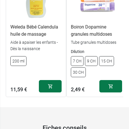
Weleda Bébé Calendula
Boiron Dopamine
huile de massage
granules multidoses
Aide à apaiser les enfants -
Tube granules multidoses
Dès la naissance
Dilution
200 ml
7 CH
9 CH
15 CH
30 CH
11,59 €
2,49 €
Fiches conseils