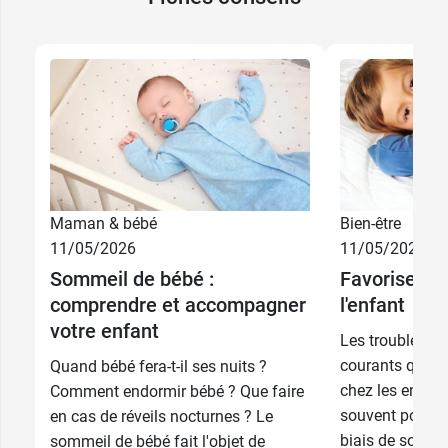
2,49 €
7 CH
2,49 €
9 CH
Maman & bébé
Bien-être
2,49 €
15 CH
11/05/2026
11/05/2026
Sommeil de bébé :
Favoriser l
2,49 €
30 CH
comprendre et accompagner
l'enfant
votre enfant
Les troubles d
courants qu’on 
Quand bébé fera-t-il ses nuits ?
chez les enfants,
Comment endormir bébé ? Que faire
souvent possibl
en cas de réveils nocturnes ? Le
biais de solut
sommeil de bébé fait l'objet de