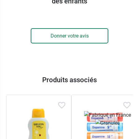
des enfants
détendre pour qu’il passe une
nuit calme, sans
difficulté d’endormissement
. Ce bain
aromatique est également très recommandé en
hiver pour lutter contre les affections typiques
comme le rhume, la sinusite ou la bronchite.
Donner votre avis
Caractéristique :
A partir de 12 mois
100 % des ingrédients sont d'origine naturelle
dont 20,8 % issus de l'agriculture biologique.
Produits associés
Huiles essentielles 100 % bio
Et pour les adultes, pensez à vous préparer un
bain détente avec
Biobadol Bain relaxant Bio
Docteur Valnet
.
Conditionnement :
Flacon de 100 ml