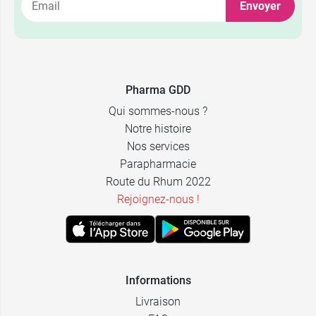
Envoyer
4,46 €
3 cm x 2,5 m
6,47 €
6 cm x 2,5 m
Pharma GDD
Qui sommes-nous ?
8,11 €
8 cm x 2,5 m
Notre histoire
Nos services
9,94 €
10 cm x 2,5 m
Parapharmacie
Route du Rhum 2022
Rejoignez-nous !
Informations
Livraison