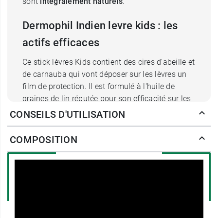
sont
intégralement naturels
.
Dermophil Indien levre kids : les
actifs efficaces
Ce stick lèvres Kids contient des cires d'abeille et
de carnauba qui vont déposer sur les lèvres un
film de protection. Il est formulé à l'huile de
graines de lin réputée pour son efficacité sur les
lèvres craquelées et au beurre de karité, riche en
CONSEILS D'UTILISATION
vitamines cicatrisantes. L'huile de noix de
macadamia apportera ses vertus apaisantes et
COMPOSITION
l'huile de noyau d'abricot ses propriétés
assouplissantes. Enfin, le beurre de cacao et
l'huile de graine de jojoba hydrateront les lèvres.
Quand mon enfant peut-il appliquer
son Dermophil Indien stick ?