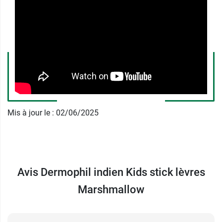
Dès 36 mois, votre enfant peut utiliser son stick
levre aussi souvent que nécessaire. Ainsi, les
enfants protégeront efficacement leurs lèvres.
Le laboratoire Dermophil indien est spécialiste
des onguents et pommades réparatrices de la
peau depuis 1919.
Retrouvez aussi le
Stick lèvres solaire SPF 50
Mis à jour le : 02/06/2025
Dermophil Indien
offrant une haute protection
UV pour la mer et la montagne.
Conditionnement :
Stick de 4 g
Avis Dermophil indien Kids stick lèvres
Marshmallow