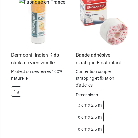
Dermophil Indien Kids
Bande adhésive
stick à lèvres vanille
élastique Elastoplast
Protection des lèvres 100%
Contention souple,
naturelle
strapping et fixation
d'attelles
4 g
Dimensions
3 cm x 2,5 m
6 cm x 2,5 m
8 cm x 2,5 m