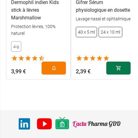
Dermophil indien Kids
Gifrer Sérum
stick à lèvres
physiologique en dosette
Marshmallow
Lavage nasal et ophtalmique
Protection lèvres, 100%
40 x 5 ml
24 x 10 ml
naturel
4 g
3,99 €
2,39 €