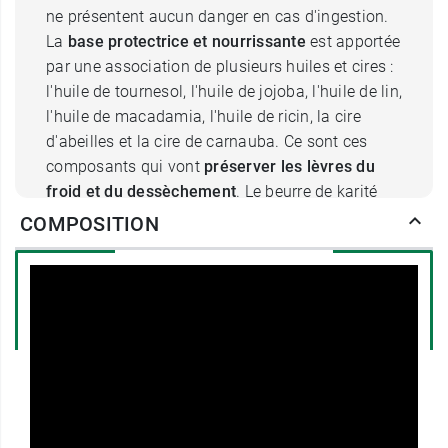
ne présentent aucun danger en cas d'ingestion.
La
base protectrice et nourrissante
est apportée
par une association de plusieurs huiles et cires :
l'huile de tournesol, l'huile de jojoba, l'huile de lin,
l'huile de macadamia, l'huile de ricin, la cire
d'abeilles et la cire de carnauba. Ce sont ces
composants qui vont
préserver les lèvres du
froid et du dessèchement
. Le beurre de karité
qui est ajouté est riche en vitamines et en acides
COMPOSITION
gras essentiels. Il est
protecteur, apaisant et
régénérant
et améliore l'élasticité de la peau des
lèvres pour limiter les
gerçures
. Enfin, ce
stick à
lèvres Dermophil Indien
possède une
protection
solaire
qui filtre les rayons UVA et UVB.
À quelle fréquence appliquer
Dermophil Indien Stick Kids levre ?