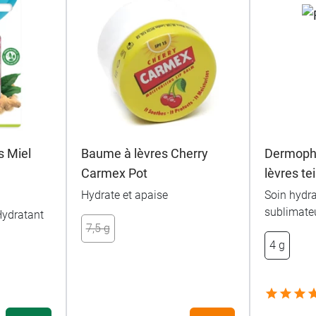
s Miel
Baume à lèvres Cherry
Dermophil
Carmex Pot
lèvres te
Hydrate et apaise
Soin hydra
sublimate
Hydratant
7,5 g
4 g