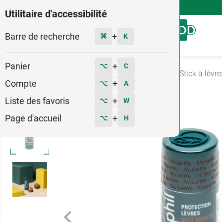
4,9
Voir les 58579 avis
Utilitaire d'accessibilité
Barre de recherche
Menu
+
⌘
K
Panier
+
⌥
C
Accueil
Hygiène - Beauté
Soin des lèvres
Stick à lèvre
Compte
+
⌥
A
2
Liste des favoris
+
⌥
W
Page d'accueil
+
⌥
H