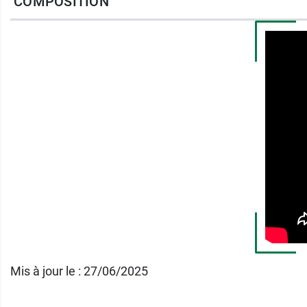
COMPOSITION
Appliquez votre baume à lèvres Dermophil in
quotidien.
Caractéristiques
: Fabriqué en France, testé
Retrouvez également le
Stick Orginal pour 
Conditionnement
: Stick de 4 g
Mis à jour le : 27/06/2025