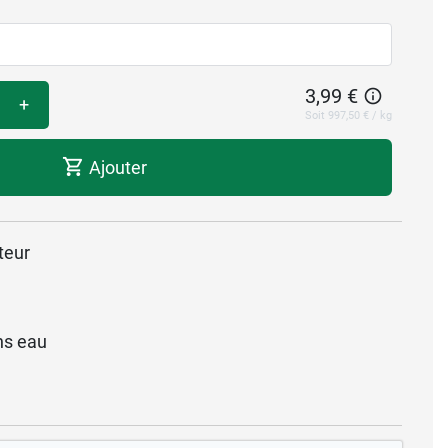
3,99 €
+
Soit 997,50 € / kg
Ajouter
teur
ns eau