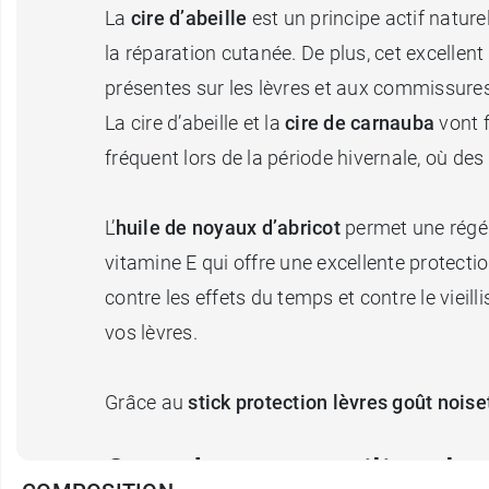
La
cire d’abeille
est un principe actif nature
la réparation cutanée. De plus, cet excellen
présentes sur les lèvres et aux commissures
La cire d’abeille et la
cire de carnauba
vont 
fréquent lors de la période hivernale, où de
L’
huile de noyaux d’abricot
permet une régén
vitamine E qui offre une excellente protecti
contre les effets du temps et contre le viei
vos lèvres.
Grâce au
stick protection lèvres goût nois
Quand peut-on utiliser le 