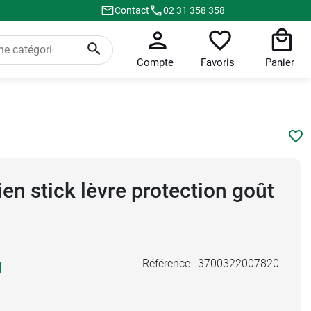
Contact
02 31 358 358
Compte
Favoris
Panier
en stick lèvre protection goût
Référence :
3700322007820
N