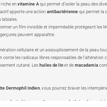
l riche en
vitamine A
qui permet d’isoler la peau des dive
t actif apporte une action
antibactérienne
qui permet la c
 labiales.
former un film invisible et imperméable protégeant les
s gerçures peuvent apparaître.
ération cellulaire et un assouplissement de la peau to
on conte les radicaux libres responsables de l’altératio
llissement cutané. Les
huiles de lin
et de
macadamia
conf
ette Dermophil Indien
, vous pourrez braver les intempérie
stick à lèvres Dermophil Indien N