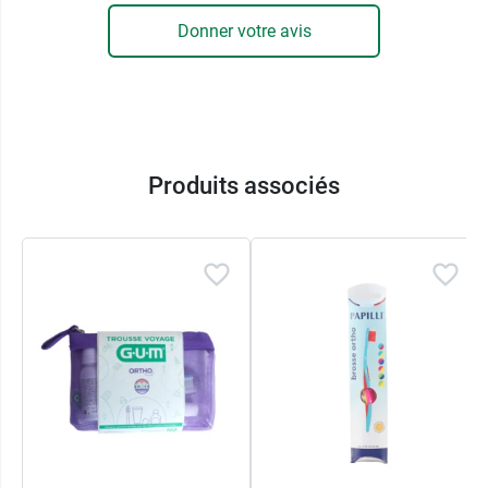
Donner votre avis
Le second atout de cette
brosse à dents
chirurgical Curaprox
se trouve au niveau de sa
tête qui se montre très flexible afin de ne pas
créer trop de pression sur la gencive. En ce qui
concerne sa maniabilité, la partie centrale de son
manche est équipée d'un appui pouce qui évite
Produits associés
que les doigts dérapent pendant le brossage, et
par conséquent toute perte de contrôle qui
pourrait créer un traumatisme.
Recommandé pour :
Problèmes de gencives
Après l'intervention
En cas de port de prothèse ou d'appareils
dentaire avec brackets, nous vous conseillons la
brosse à dents Orthodontique CS 5460 Cuprarox
.