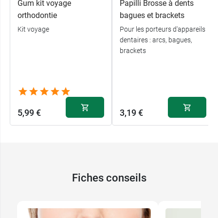
Gum kit voyage
Papilli Brosse à dents
orthodontie
bagues et brackets
Conditionnement :
Vendu à l'unité
Kit voyage
Pour les porteurs d'appareils
dentaires : arcs, bagues,
brackets
5,99 €
3,19 €
Fiches conseils