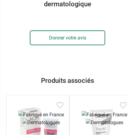
permet de
stabiliser l'hydroquinone jusqu'à 10 %
dermatologique
et d'autres principes actifs destinés au
traitement des hyperpigmentations.
Codexial a été créée par le docteur Pierre Treffel,
pharmacien, expert en biologie cutanée et en
Donner votre avis
pharmacie galénique. La conception des
excipients dermatologiques, des soins dermo-
cosmétiques et des produits professionnels est
réalisée en collaboration étroite avec des
dermatologues. Les
produits Codexial
sont
Produits associés
reconnus pour leur efficacité et leur haute
tolérance.
Découvrez également l'
Émulsion anti-taches
Enobright Pigment Control
qui corrige l'aspect
des taches et unifie le teint.