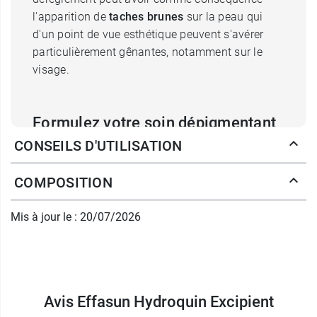
l'apparition de
taches brunes
sur la peau qui
d'un point de vue esthétique peuvent s'avérer
particulièrement gênantes, notamment sur le
visage.
Formulez votre soin dépigmentant
CONSEILS D'UTILISATION
grâce à Codexial Hydroquin
L'excipient Codexial Hydroquin est une
COMPOSITION
pommade stabilisante pour l'hydroquinone
. Il
vous permettra de réaliser des préparations
Mis à jour le : 20/07/2026
magistrales à appliquer sur les taches brunes du
visage, des mains et du décolleté.
Codexial Magistrale Hydroquin
ne contient ni
parfum, ni conservateur, est lavable à l'eau et
Avis Effasun Hydroquin Excipient