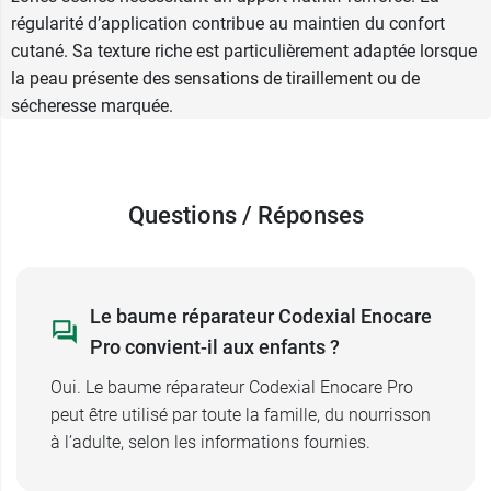
Pour les peaux fragilisées et irritées, Codexial
régularité d’application contribue au maintien du confort
propose la
crème Calamine Les essentiels
.
cutané. Sa texture riche est particulièrement adaptée lorsque
la peau présente des sensations de tiraillement ou de
sécheresse marquée.
Questions / Réponses
Le baume réparateur Codexial Enocare
Pro convient-il aux enfants ?
Oui. Le baume réparateur Codexial Enocare Pro
peut être utilisé par toute la famille, du nourrisson
à l’adulte, selon les informations fournies.