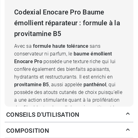
Codexial Enocare Pro Baume
émollient réparateur : formule à la
provitamine B5
Avec sa
formule haute tolérance
sans
conservateur ni parfum, le
baume émollient
Enocare Pro
possède une texture riche qui lui
confère également des bienfaits apaisants,
hydratants et restructurants. Il est enrichi en
provitamine B5
, aussi appelée
panthénol
, qui
possède des atouts cutanés de choix puisqu’elle
a une action stimulante quant à la prolifération
des fibroblastes, les cellules qui constituent le
CONSEILS D'UTILISATION
derme et l’épiderme, mais aussi parce qu’elle est
cicatrisante et anti-inflammatoire, et qu’elle
COMPOSITION
possède des vertus hydratantes qui diminuent