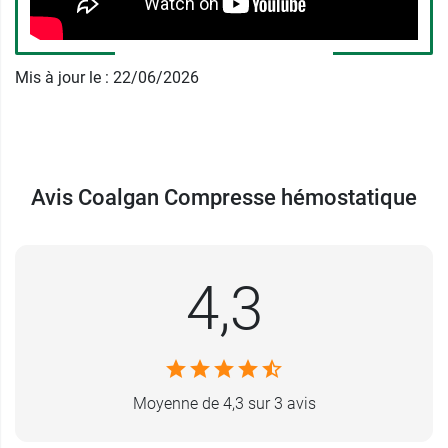
rend optimales pour réaliser des pansements.
Chacune d’elles est à usage unique et doit être
jetée dans une poubelle ménagère fermée ou
Mis à jour le : 22/06/2026
dans un sac pour déchets d’activité et de soin à
risque infectieux.
Retrouvez également la
poudre
hémostatique
Coalgan
pour les microcoupures.
Avis Coalgan Compresse hémostatique
Conditionnement :
5 compresses de 30 x 50 mm
4,3
Moyenne de 4,3 sur 3 avis