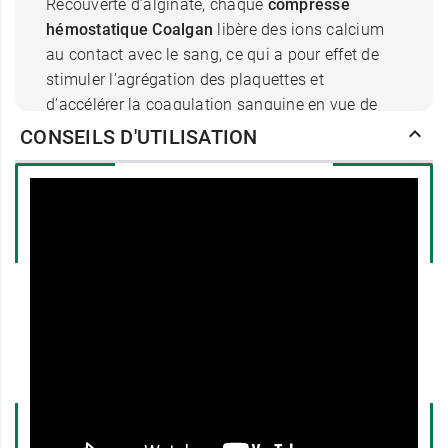
Recouverte d’alginate, chaque
compresse
hémostatique Coalgan
libère des ions calcium
au contact avec le sang, ce qui a pour effet de
stimuler l’agrégation des plaquettes et
d’accélérer la coagulation sanguine en vue de
stopper l’hémorragie. Elles conviennent à des
CONSEILS D'UTILISATION
blessures superficielles suintantes, des
saignements de nez, de bouche ou encore de
zones très vascularisées comme les arcades
sourcilières par exemple. L’autre particularité de
ces compresses concerne leurs fibres qui
présentent l’avantage de se gélifier au contact
du sang et ainsi de ne pas adhérer directement à
la plaie pour un retrait indolore.
D’une forme rectangulaire, les
compresses
hémostatiques Coalgan
offre une bonne surface
de couverture pour les petites plaies, ce qui les