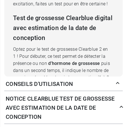
excitation, faites un test pour en être certaine !
Test de grossesse Clearblue digital
avec estimation de la date de
conception
Optez pour le test de grossesse Clearblue 2 en
1 ! Pour débuter, ce test permet de détecter la
présence ou non
d’hormone de grossesse
puis
dans un second temps, il indique le nombre de
semaines écoulées depuis la conception (1 à 2
CONSEILS D'UTILISATION
semaines, 2 à 3 semaines, plus de 3 semaines).
De plus, son écran digital facilite la lecture. 3
NOTICE CLEARBLUE TEST DE GROSSESSE
minutes après avoir fait votre test, le résultat
s’affiche clairement sur l’écran.
AVEC ESTIMATION DE LA DATE DE
CONCEPTION
Aujourd’hui, les tests de grossesse sont de plus