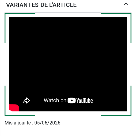
en plus
précis
et
modernes
. Qu’ils soient
VARIANTES DE L'ARTICLE
classiques ou digitaux, ils fonctionnent
exactement de la même manière. Ce sont des
tests urinaires qui permettent de
détecter la
concentration hormonale d’HCG
, une hormone
glycoprotéique produite uniquement chez la
femme enceinte dès l’évolution de l’embryon.
Clearblue peut être utilisé jusqu'à 4 jours avant
la date présumée des règles.
Conditionnement
au choix :
1 test de grossesse.
Boîte de 2 tests.
Et pour connaître avec précision vos deux jours
les plus fertiles, pensez au
Test d'ovulation
Clearblue Digital
.
Mis à jour le : 05/06/2026