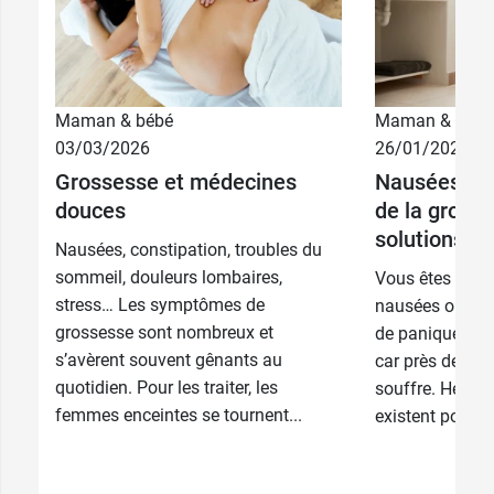
Maman & bébé
Maman & bébé
14,79 €
60 gélules
03/03/2026
26/01/2026
Grossesse et médecines
Nausées et
29,99 €
180 gélules
douces
de la grosse
solutions ?
Nausées, constipation, troubles du
sommeil, douleurs lombaires,
Vous êtes encei
stress… Les symptômes de
nausées ou au
grossesse sont nombreux et
de panique ! Vo
s’avèrent souvent gênants au
car près de 80
quotidien. Pour les traiter, les
souffre. Heure
femmes enceintes se tournent...
existent pour vo