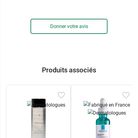
nettoyer la peau, contribuer à désincruster les
pores bouchés et à éliminer les brillances.
Donner votre avis
De l'
acide salicylique
complète l'action de l'argile
blanche pour un nettoyage en profondeur des
pores et éliminer toutes les impuretés et peaux
mortes qui ternissent l'éclat naturel et la beauté
de la peau. Le
système de diffusion haute
performance
optimise l'action de l'acide
Produits associés
salicylique, pour encore plus d'efficacité, tout en
respectant l'intégrité de la peau.
Un
complexe de 3 céramides
est d'ailleurs
intégré pour renforcer le film hydrolipidique afin
d’améliorer la protection de la peau contre les
agressions extérieures et prévenir ainsi le risque
de développer des imperfections. Enfin, de la
glycérine
complète la formule de ce nettoyant