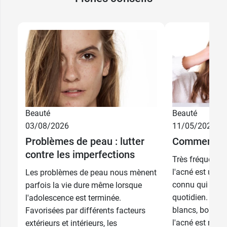
Non comédogène
Fabriqué en France
Après avoir nettoyé votre visage avec l'Argile-
Moussante Nettoyante Anti-imperfections
CeraVe, pensez à utiliser le
soin concentré anti-
imperfections CeraVe
.
Conditionnement :
tube de 118 ml
Beauté
Beauté
03/08/2026
11/05/2026
Problèmes de peau : lutter
Comment pré
contre les imperfections
Très fréquente 
l'acné est un p
Les problèmes de peau nous mènent
connu qui peut 
parfois la vie dure même lorsque
quotidien. Point
l'adolescence est terminée.
blancs, boutons
Favorisées par différents facteurs
l'acné est resp
extérieurs et intérieurs, les