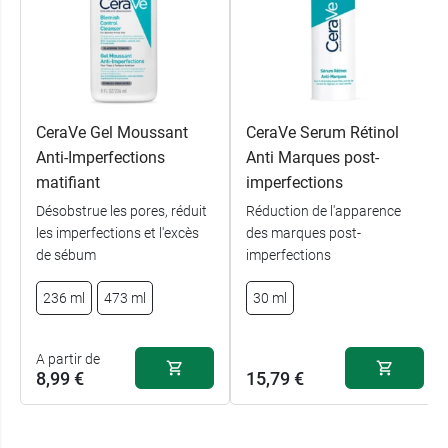
CeraVe Gel Moussant
CeraVe Serum Rétinol
Anti-Imperfections
Anti Marques post-
matifiant
imperfections
Désobstrue les pores, réduit
Réduction de l'apparence
les imperfections et l'excès
des marques post-
de sébum
imperfections
236 ml
473 ml
30 ml
A partir de
8,99 €
15,79 €