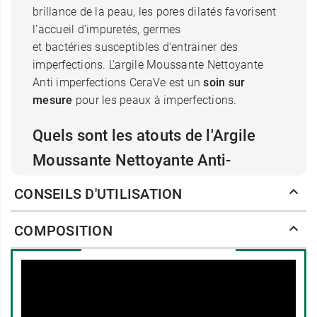
brillance de la peau, les pores dilatés favorisent
l’accueil d'impuretés, germes
et bactéries susceptibles d'entrainer des
imperfections. L'argile Moussante Nettoyante
Anti imperfections CeraVe est un
soin sur
mesure
pour les peaux à imperfections.
Quels sont les atouts de l'Argile
Moussante Nettoyante Anti-
imperfections Cerave ?
CONSEILS D'UTILISATION
Ce produit anti-imperfections CeraVe est un soin
COMPOSITION
multifonction que vous pourrez utiliser comme
nettoyant visage
anti-imperfections à intégrer
dans votre routine de soin quotidien, comme
masque anti-imperfections
ou encore comme
soin anti-imperfections
à appliquer de façon