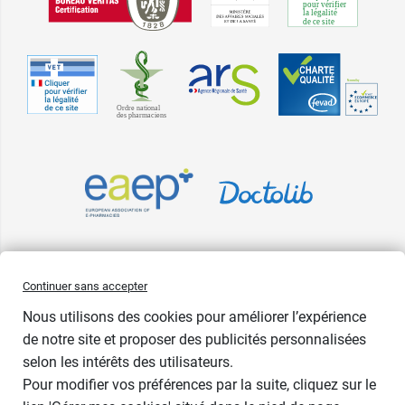
Pharma GDD adhère à la Fédération du e-commerce et de la vente à
Continuer sans accepter
distance (Fevad) et à sa charte qualité. La Fevad est membre du réseau
Nous utilisons des cookies pour améliorer l’expérience
européen Ecommerce Europe Trustmark.
de notre site et proposer des publicités personnalisées
Accessibilité
: partiellement conforme
selon les intérêts des utilisateurs.
Pour modifier vos préférences par la suite, cliquez sur le