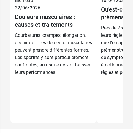
Bien-être
10/04/2026
22/06/2026
Qu'est-ce q
74,99 €
Kit
Douleurs musculaires :
prémenstru
causes et traitements
Près de 75 % 
23,90 €
Recharge
Courbatures, crampes, élongation,
leurs règles so
déchirure… Les douleurs musculaires
que l'on appell
peuvent prendre différentes formes.
prémenstruel, 
Les sportifs y sont particulièrement
de symptômes 
confrontés, au risque de voir baisser
émotionnels ap
leurs performances...
règles et peut...