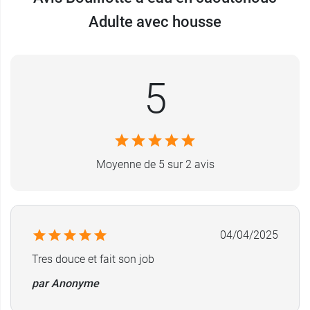
Cassandra de façon traditionnelle pour
vous
Adulte avec housse
réchauffer ou réchauffer votre lit
avant d'aller
vous coucher. Sa chaleur douce pourra
également apporter un soulagement en cas de
mal au ventre
, de
ballonnements
5
, de
règles
douloureuses
ou encore de douleurs ou de
contractures musculaires
.
Pour votre confort, elle est également revêtue
Moyenne de 5 sur 2 avis
d'une
housse déhoussable
toute douce.
La bouillotte à eau en caoutchouc Cassandra est
un petit accessoire discret et indispensable à la
04/04/2025
maison. Elle saura vous apporter sa chaleur
douce bienfaisante et réconfortante dès que
Tres douce et fait son job
vous en aurez besoin.
par Anonyme
Caractéristiques de la bouillotte en