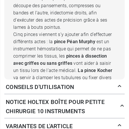
découpe des pansements, compresses ou
bandes et l’autre, iridectomie droits, afin
d’exécuter des actes de précision grâce à ses
lames à bouts pointus.
Cinq pinces viennent s’y ajouter afin d’effectuer
différents actes : la
pince Péan Murphy
est un
instrument hémostatique qui permet de ne pas
comprimer les tissus, les
pinces à dissection
avec griffes ou sans griffes
vont aider à saisir
un tissu lors de l’acte médical.
La pince Kocher
va servir à clamper les tubulures ou fixer divers
éléments et la
pince à échardes
va être utilisée
CONSEILS D'UTILISATION
pour extraire un corps étranger tel qu'une épine,
un dard ou un piquant.
NOTICE HOLTEX BOÎTE POUR PETITE
Un
manche bistouri
qui sera complété par des
CHIRURGIE 10 INSTRUMENTS
lames jetables afin d’exécuter les incisions.
Un
porte-aiguille
afin de pratiquer de la suture et
VARIANTES DE L'ARTICLE
un stylet porte-coton facilitant des prélèvements