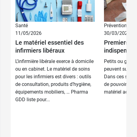
Santé
Prévention
16 cm x 8,5
4,19 €
cm x 3,5 cm
11/05/2026
30/03/2026
Le matériel essentiel des
Premiers soi
20 cm x11,5
8,79 €
8,33 €
infirmiers libéraux
indispensab
16 cm
cm x 4 cm
16,66 €
L’infirmière libérale exerce à domicile
Petits ou gros 
25 cm x 13,5
9,72 €
3,99 €
6 cm
ou en cabinet. Le matériel de soins
peuvent surven
cm x 4 cm
pour les infirmiers est divers : outils
Dans ces situat
de consultation, produits d’hygiène,
de pouvoir inte
équipements mobiliers, … Pharma
matériel adapté
GDD liste pour...