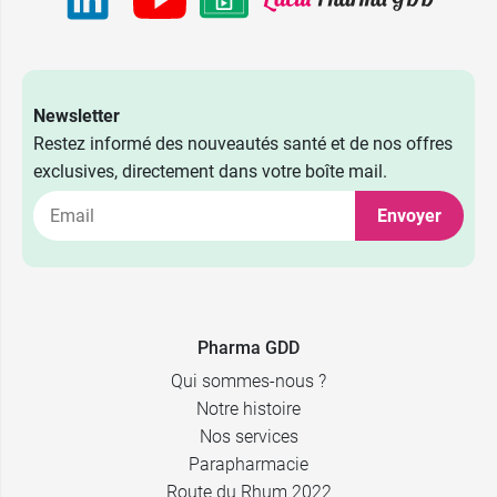
Newsletter
Restez informé des nouveautés santé et de nos offres
exclusives, directement dans votre boîte mail.
2,79 €
(3/0) 75 cm x DS 16 mm
Envoyer
2,79 €
(4/0) 60 cm x DS 12 mm
2,79 €
(5/0) 75 cm x DS 16 mm
Pharma GDD
2,79 €
(4/0) 75 cm x DS 16 mm
Qui sommes-nous ?
Notre histoire
Nos services
Parapharmacie
Route du Rhum 2022