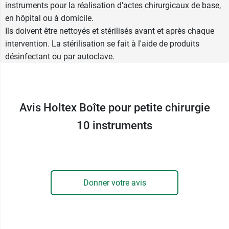
inoxydable ou en aluminium
instruments pour la réalisation d'actes chirurgicaux de base,
en hôpital ou à domicile.
1 paire de ciseaux Mousse droits, 14 cm
Ils doivent être nettoyés et stérilisés avant et après chaque
1 Pince Péan Murphy, 14 cm
intervention. La stérilisation se fait à l'aide de produits
1 Pince Dissection avec griffes, 14 cm
désinfectant ou par autoclave.
1 Pince Dissection sans griffes, 14 cm
1 paire de ciseaux Iridectomie droits,
11,5 cm
1 Manche Bistouri n° 3
Avis Holtex Boîte pour petite chirurgie
1 Pince Kocher, droite avec griffes, 14 cm
10 instruments
1 Pince à échardes, 10 cm
1 Porte-aiguille Mayo-Hégar, 14cm
1 Stylet Porte-coton, 14 cm
La boite de petite chirurgie, tout comme les
instruments, est stérilisable.
Donner votre avis
Retrouvez également
les manches
pour bistouris
stérilisables
.