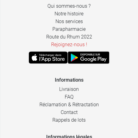
9,59 €
23,69 €
Lame n°15
Lame n°15
Qui sommes-nous ?
Notre histoire
Nos services
Parapharmacie
Route du Rhum 2022
Rejoignez-nous !
Informations
Livraison
FAQ
Réclamation & Rétractation
Contact
Rappels de lots
Informations légales