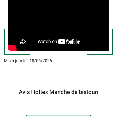
Il est souvent nécessaire, lors d'un acte
chirurgical, de clamper les vaisseaux sanguins
dans le but d'éviter toute hémorragie.
Holtex vous propose également les
indispensables
ciseaux mousse droits Holtex
en
acier inoxydable.
Mis à jour le : 18/06/2026
Caractéristiques :
Dispositif médical de classe I
Garantie 2 ans
Non stérile
12.5 cm
Avis Holtex Manche de bistouri
Conditionnement :
vendu à l'unité
Garantie :
2 ans