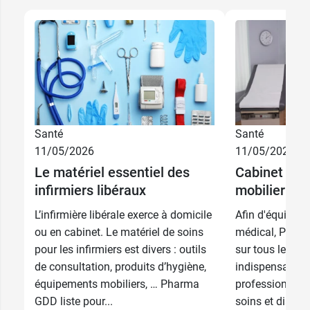
12,59 €
1 mm
12,59 €
2 mm
9,59 €
12,59 €
Lame n°10
3 mm
Santé
Santé
11/05/2026
11/05/2026
9,59 €
12,59 €
Lame n°11
4 mm
Le matériel essentiel des
Cabinet médi
infirmiers libéraux
mobilier et 
9,59 €
12,59 €
Lame n°12
5 mm
L’infirmière libérale exerce à domicile
Afin d'équiper 
9,59 €
12,59 €
Lame n°15
6 mm
ou en cabinet. Le matériel de soins
médical, Pharm
pour les infirmiers est divers : outils
sur tous les é
de consultation, produits d’hygiène,
indispensables 
équipements mobiliers, … Pharma
profession : mob
GDD liste pour...
soins et diagno