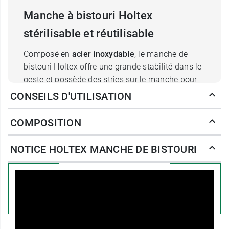
Manche à bistouri Holtex
stérilisable et réutilisable
Composé en
acier inoxydable
, le manche de
bistouri Holtex offre une grande stabilité dans le
geste et possède des stries sur le manche pour
éviter au praticien qu'il ne lui glisse entre les
CONSEILS D'UTILISATION
doigts lors d'une opération ou d'une biopsie. Les
lames sont
faciles à installer
: elles sont
COMPOSITION
interchangeables par glissement grâce à
l'encoche prévue sur le manche. Le praticien
NOTICE HOLTEX MANCHE DE BISTOURI
devra se munir d'une pince pour éviter toute
sorte de blessure profonde à la main.
Le manche de bistouri est entièrement
stérilisable dans un autoclave ou un bac de
trempage avec le produit adapté. Il est donc
réutilisable.