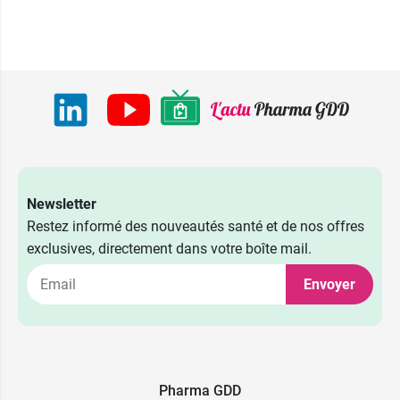
Newsletter
Restez informé des nouveautés santé et de nos offres
exclusives, directement dans votre boîte mail.
11,84 €
9,59 €
Lame n°12
Lame n°10
Envoyer
23,69 €
9,59 €
23,69 €
Lame n°11
Lame n°10
9,59 €
23,69 €
Lame n°12
Lame n°11
Pharma GDD