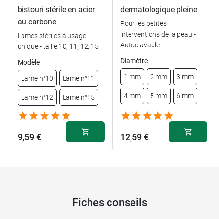
bistouri stérile en acier
dermatologique pleine
au carbone
Pour les petites
interventions de la peau -
Lames stériles à usage
Autoclavable
unique - taille 10, 11, 12, 15
Diamètre
Modèle
1 mm
2 mm
3 mm
Lame n°10
Lame n°11
4 mm
5 mm
6 mm
Lame n°12
Lame n°15
9,59 €
12,59 €
Fiches conseils