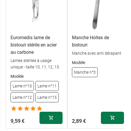
Euromedis lame de
Manche Holtex de
bistouri stérile en acier
bistouri
au carbone
Manche avec anti dérapant
Lames stériles à usage
Modèle
unique - taille 10, 11, 12, 15
Manche n°3
Modèle
Lame n°10
Lame n°11
Lame n°12
Lame n°15
9,59 €
2,89 €