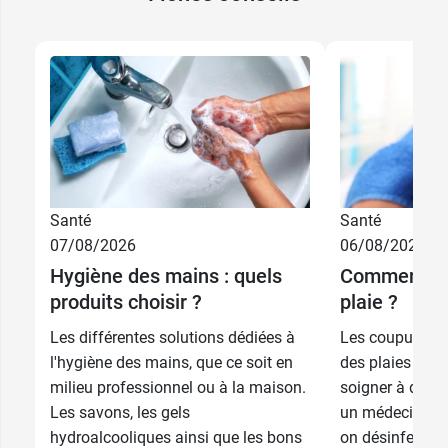
Santé
Santé
8,33 €
16 cm
07/08/2026
06/08/2026
16,66 €
Hygiène des mains : quels
Comment dé
3,99 €
6 cm
produits choisir ?
plaie ?
Les différentes solutions dédiées à
Les coupures et
l'hygiène des mains, que ce soit en
des plaies simp
milieu professionnel ou à la maison.
soigner à domic
Les savons, les gels
un médecin. Pour
hydroalcooliques ainsi que les bons
on désinfectera 