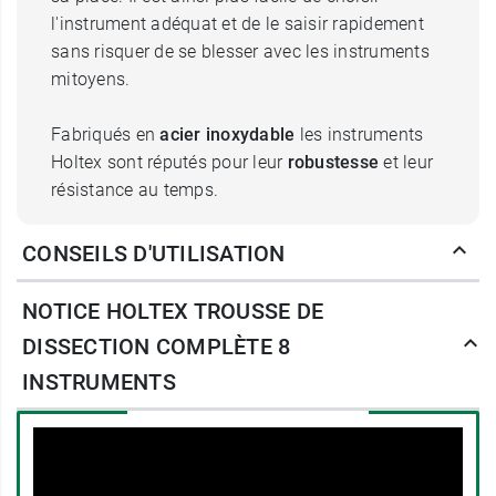
l'instrument adéquat et de le saisir rapidement
sans risquer de se blesser avec les instruments
mitoyens.
Fabriqués en
acier inoxydable
les instruments
Holtex sont réputés pour leur
robustesse
et leur
résistance au temps.
De quoi est composée la trousse
CONSEILS D'UTILISATION
de dissection Holtex ?
NOTICE HOLTEX TROUSSE DE
Manche bistouri n° 4 de longueur 14cm
DISSECTION COMPLÈTE 8
(sans
lame
) Le manche de bistouris n° 4 va
INSTRUMENTS
avec les lames n° 20,21,22,23 et 24
Ciseaux dauphin droits longueur 14 cm
Ciseaux iridectomie droits longueur 11 cm
Aiguille lancéolée pour disséquer
Aiguille à manche pour disséquer 14 cm