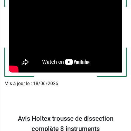
Sonde cannelée
Pince dissection 14,5 cm
Pince à écharde
Cette trousse est destinée à un usage médical et
chirurgical.
Holtex est un des leaders du marché de
l'instrumentation médicale depuis plus de trente
ans. La qualité de fabrication de leurs produits
est reconnue et appréciée par les professionnels
de santé.
Mis à jour le : 18/06/2026
Avis Holtex trousse de dissection
complète 8 instruments