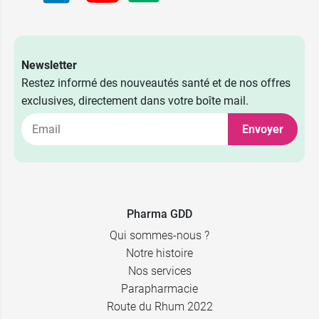
Newsletter
Restez informé des nouveautés santé et de nos offres
exclusives, directement dans votre boîte mail.
Envoyer
0,09 €
5 cm x 4 m
Pharma GDD
0,11 €
0,99 €
Qui sommes-nous ?
7 cm x 4 m
LCH
Notre histoire
Nos services
0,16 €
0,99 €
10 cm x 4 m
Comed
Parapharmacie
Route du Rhum 2022