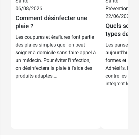
Santé
Santé
06/08/2026
Prévention
22/06/2026
Comment désinfecter une
Quels sont l
plaie ?
types de pa
Les coupures et éraflures font partie
A l'unité avec
des plaies simples que l'on peut
Les pansement
0,69 €
dévidoir
soigner à domicile sans faire appel à
aujourd’hui de 
un médecin. Pour éviter l'infection,
formes et à tou
12 rouleaux
7,09 €
1,29 €
par 20
on désinfectera la plaie à l'aide des
Adhésifs, liqui
avec dévidoir
produits adaptés....
contre les cors 
12 rouleaux
5,29 €
intègrent les tr
3,09 €
par 100
sans dévidoir