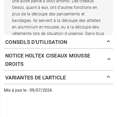
une autre partie à bout arrondi. Les ciseaux
Gesco, quant à eux, ont d’autres fonctions en
plus de la découpe des pansements et
bandages. Ils servent à la découpe des attelles
en aluminium et mousse, ou à la découpe des
vêtements lors de situation d'urgence. Dans tous
les cas, ces trois types de ciseaux ne sont pas
CONSEILS D'UTILISATION
censés blesser le patient.
NOTICE HOLTEX CISEAUX MOUSSE
DROITS
Les caractéristiques des ciseaux
VARIANTES DE L'ARTICLE
mousse droits Holtex
Mis à jour le : 09/07/2026
Conçus en acier inoxydable, les ciseaux mousse
droits sont de grande qualité. Proposé par
Holtex, un fournisseur de matériel médical n°1
en Europe sur l’instrumentation, les ciseaux sont