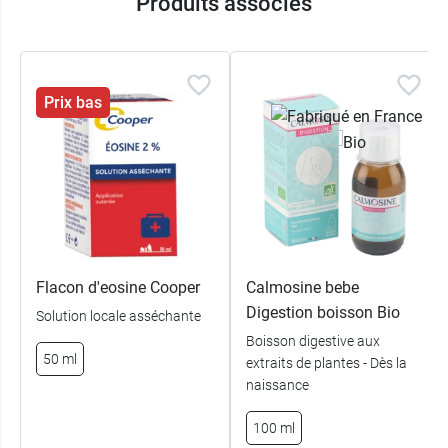
Produits associés
dermatologique et pédiatrique
Fabriquée en France
Crème non parfumée
Le Laboratoire Boiron propose également la
Prix bas
solution buvable Camilia Boiron
pour les
troubles associés à la poussée dentaire.
Conditionnement :
tube de 75 ml
Flacon d'eosine Cooper
Calmosine bebe
Digestion boisson Bio
Solution locale asséchante
Boisson digestive aux
50 ml
extraits de plantes - Dès la
naissance
100 ml