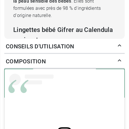
la peau sensible des bébés
. Elles sont
formulées avec près de 98 % d'ingrédients
d'origine naturelle.
Lingettes bébé Gifrer au Calendula
apaisant
CONSEILS D'UTILISATION
Ces lingettes apportent de la
glycérine
. Cet actif
a un effet hydratant, et également adoucissant. Il
COMPOSITION
permet aussi de renforcer les défenses de la
peau et de la protéger contre les agressions
extérieures. Elles sont également formulées
à
l'extrait de fleur de calendula
. Il s'agit du souci
officinal, ou souci des jardins. Cette plante,
utilisée en médecine traditionnelle, aurait des
propriétés anti-inflammatoires. Elle va avoir un
effet apaisant sur la peau
.