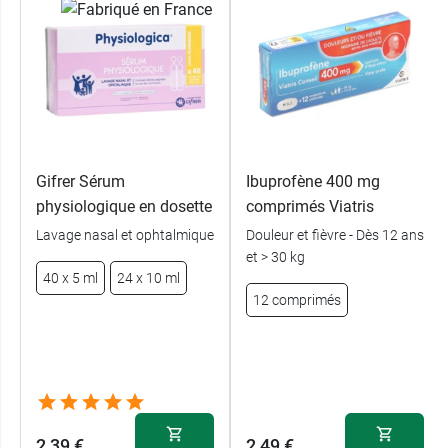
Gifrer Sérum
Ibuprofène 400 mg
physiologique en dosette
comprimés Viatris
Lavage nasal et ophtalmique
Douleur et fièvre - Dès 12 ans
et > 30 kg
40 x 5 ml
24 x 10 ml
12 comprimés
2,39 €
2,49 €