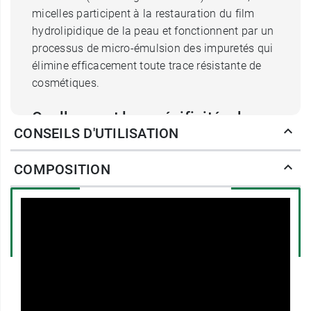
micelles participent à la restauration du film
hydrolipidique de la peau et fonctionnent par un
processus de micro-émulsion des impuretés qui
élimine efficacement toute trace résistante de
cosmétiques.
Quelles sont les spécificités des
CONSEILS D'UTILISATION
lingettes nettoyantes
démaquillantes Créaline H2O de
COMPOSITION
Bioderma ?
Elles intègrent le
complexe D.A.F.
(
Dermatological Advanced Formulation
) qui
accroit le seuil de tolérance des peaux les plus
sensibles. Cette formulation assure une haute
tolérance cutanée et oculaire et un très grand
confort. Ces lingettes démaquillantes peaux