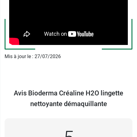
sensibles Créaline Bioderma H2O sont
parfumées, mais ne contiennent pas d’alcool, et
sont exemptes de paraben et de
phénoxyethanol. Elles sont
aussi
biodégradables
pour respecter
l'environnement.
Mis à jour le : 27/07/2026
Avec leur texture lisse, douce et agréable, elles
assurent un respect optimal du pH
physiologique de la peau.
Ces lingettes peuvent être accompagnées par un
Avis Bioderma Créaline H2O lingette
soin contour des yeux Créaline pour diminuer les
nettoyante démaquillante
cernes le soir après le démaquillage. Elles sont
assez grandes pour se nettoyer le visage et les
yeux en un seul geste !
Bioderma
est un laboratoire qui met la biologie