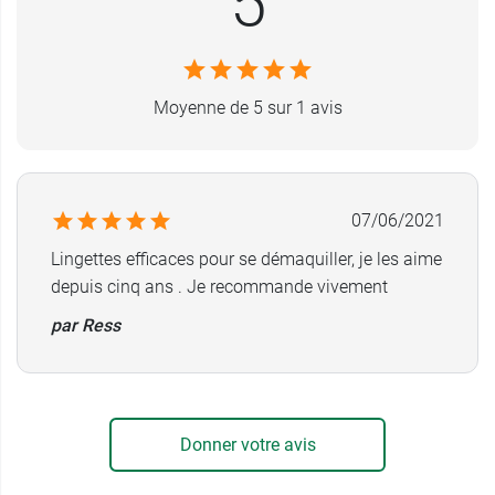
5
au service de la dermatologie. Spécialiste des
peaux sensibles, il leur assure une résistance
aux agressions extérieures et les aide à retrouver
leur fonctionnement normal.
Moyenne de 5 sur 1 avis
Les peaux sensibles adoreront l'
huile
démaquillante Créaline Bioderma
pour sa
douceur.
07/06/2021
Lingettes efficaces pour se démaquiller, je les aime
Contenance
: 25 lingettes
depuis cinq ans . Je recommande vivement
par Ress
Donner votre avis