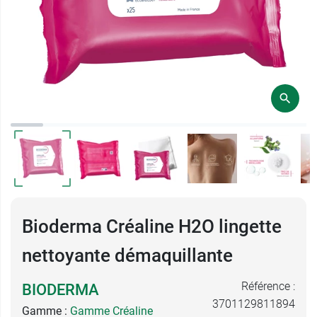
Bioderma Créaline H2O lingette
nettoyante démaquillante
Référence :
BIODERMA
3701129811894
Gamme :
Gamme Créaline