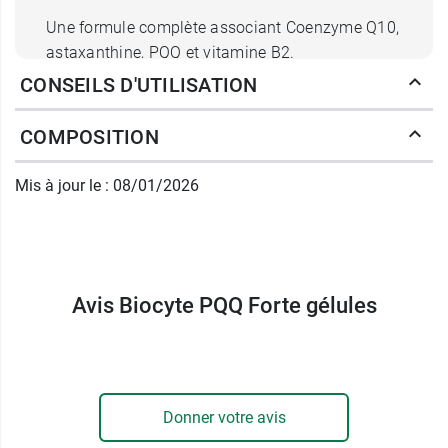
Une formule complète associant Coenzyme Q10,
astaxanthine, PQQ et vitamine B2.
Un dosage optimal de 20 mg de PQQ.
CONSEILS D'UTILISATION
Convient aux végétariens/Végétaliens
COMPOSITION
Conditionnement :
Boite de 10 gélules
Mis à jour le : 08/01/2026
Contre la fatigue et le stress, retrouvez
également le
magnésium Liposomal Biocyte
sous forme de gélules
.
Avis Biocyte PQQ Forte gélules
Source : https://www.biocyte.com/fr/sante/239-
pqq-forte-3401528518317.html
Fabricant
Donner votre avis
BIOCYTE