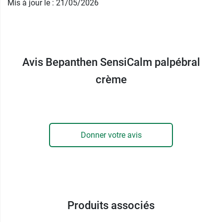
Mis à jour le : 21/05/2026
meilleur sommeil.
Comment agit la crème Bepanthen
SensiCalm palpébral ?
Avis Bepanthen SensiCalm palpébral
La crème agit en réparant la barrière cutanée
crème
endommagée. C'est cette dernière qui va
permettre à la peau de préserver son hydratation
et faire barrage aux allergènes et irritants. Elle
doit cette capacité à la
Technologie de Lipides
Donner votre avis
Lamellaires
, des lipides proches de ceux de la
peau qui vont intégrer les lipides de la barrière
cutanée endommagée.
Elle contient de la
glycérine
qui va apporter une
action hydratante. La formule est complétée par
Produits associés
le
dexpanthénol
hydratant et réparateur. Ainsi, la