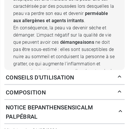
caractérisée par des poussées lors desquelles la
peau va perdre son eau et devenir
perméable
aux allergènes et agents irritants
.
En conséquence, la peau va devenir sèche et
démanger. L'impact négatif sur la qualité de vie
que peuvent avoir ces
démangeaisons
ne doit
pas être sous-estimé : elles sont susceptibles de
nuire au sommeil et conduisent la personne à se
gratter, ce qui augmente l'inflammation et
aggrave la situation. Lorsque l'eczéma touche la
CONSEILS D'UTILISATION
peau du contour des yeux, très fine et très
exposée, on parle d'eczéma des paupières.
COMPOSITION
Cette crème Bepanthen SensiCalm palpébral est
NOTICE BEPANTHENSENSICALM
justement conçue pour cette zone fragile et
exposée. Elle est adaptée en cas d'eczéma léger
PALPÉBRAL
à modéré. Elle
apaise les démangeaisons
rapidement
et permet ainsi de retrouver un