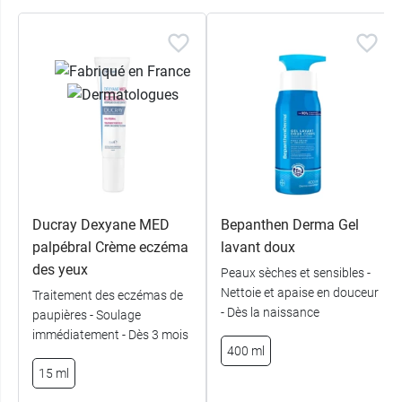
peau est apaisée et peut se régénérer.
Caractéristiques de
BepanthenSensiCalm palpébral
Sans cortisone.
92 % d'ingrédients d'origine naturelle.
Formule non parfumée.
Sans conservateurs, sans colorants.
Sans silicone.
Nourrissons (>1 mois), enfants, adultes.
Ducray Dexyane MED
Bepanthen Derma Gel
Cliniquement testée sous contrôle pédiatrique et
palpébral Crème eczéma
lavant doux
dermatologique.
des yeux
Peaux sèches et sensibles -
Dispositif médical avec marquage CE 0123.
Nettoie et apaise en douceur
Traitement des eczémas de
- Dès la naissance
paupières - Soulage
immédiatement - Dès 3 mois
Pour une application sur le corps et le visage, il
400 ml
existe la
crème BepanthenSensiCalm
.
15 ml