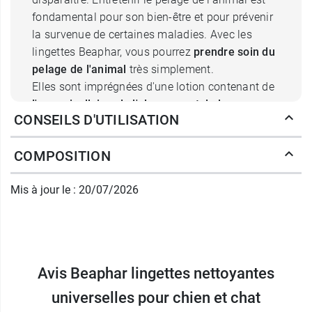
fondamental pour son bien-être et pour prévenir
la survenue de certaines maladies. Avec les
lingettes Beaphar, vous pourrez
prendre soin du
pelage de l'animal
très simplement.
Elles sont imprégnées d'une lotion contenant de
l'eau micellaire, de l'aloe vera et de la pro-
CONSEILS D'UTILISATION
vitamine B5, ou panthénol
. L'eau micellaire
"accroche" très efficacement les salissures et
COMPOSITION
permet de les évacuer. L'aloe vera est réputé pour
ses propriétés hydratantes et apaisantes. Enfin,
Mis à jour le : 20/07/2026
le panthénol est à la fois apaisant et réparateur.
Ainsi, ces lingettes laissent le pelage net et
propre et hydratent et soulagent la peau.
Ces lingettes sont
intégralement végétales
et
elles sont imprégnées d'une lotion formulée avec
Avis Beaphar lingettes nettoyantes
98% d’ingrédients naturels. Elles sont de pH
universelles pour chien et chat
neutre. Elles sont formulées sans parabène et