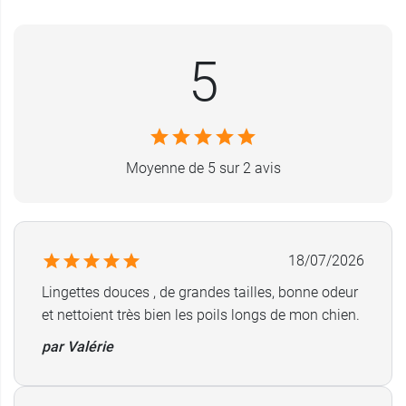
sans alcool
.
Et pour embellir le pelage de l'animal, donnez-lui
5
l'
huile de saumon de Beaphar
.
Conditionnement :
30 lingettes.
Moyenne de 5 sur 2 avis
18/07/2026
Lingettes douces , de grandes tailles, bonne odeur
et nettoient très bien les poils longs de mon chien.
par Valérie