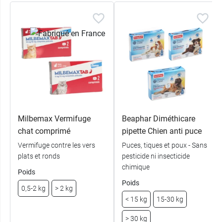
Milbemax Vermifuge
Beaphar Diméthicare
chat comprimé
pipette Chien anti puce
Vermifuge contre les vers
Puces, tiques et poux - Sans
plats et ronds
pesticide ni insecticide
chimique
Poids
Poids
0,5-2 kg
> 2 kg
< 15 kg
15-30 kg
> 30 kg