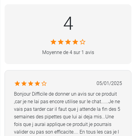
Comment utiliser la pipette anti
4
puce chat Beaphar Diméthicare ?
Ouvrez la pipette en rompant son extrémité.
Écartez les poils de votre chat le long de sa ligne
dorsale (des omoplates jusqu'à la base de sa
Moyenne de 4 sur 1 avis
queue), de façon à ce que sa peau soit visible.
Placez l’embout de la pipette directement sur sa
peau et pressez dessus légèrement afin d'en
vider le contenu sur la ligne dorsale de votre
chat. Veillez à bien laisser la pipette au contact
05/01/2025
de sa peau.
Bonjour Difficile de donner un avis sur ce produit
La solution se disperse ainsi rapidement et
,car je ne lai pas encore utilise sur le chat......Je ne
uniformément sur l'ensemble du corps.
vais pas tarder car il faut que j attende la fin des 5
Brossez ensuite le pelage afin d'en éliminer les
semaines des pipettes que lui ai deja mis...Une
parasites immobilisés.
fois que j aurai applique ce produit je pourrais
La quantité à utiliser est de 1 pipette de 1 ml, à
valider ou pas son efficacite.... En tous les cas je l