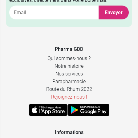
exclusives, directement dans votre boîte mail.
Envoyer
6 pipettes - <
10,99 €
15 kg
6 pipettes -
11,89 €
Pharma GDD
5,49 €
0,5-2 kg
15-30 kg
Qui sommes-nous ?
6 pipettes - >
Notre histoire
12,69 €
10,99 €
> 2 kg
30 kg
Nos services
Parapharmacie
Route du Rhum 2022
Rejoignez-nous !
Informations