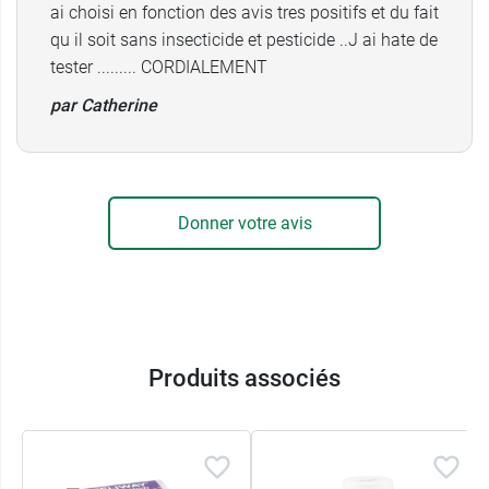
renouveler tous les 10 jours ou en cas de bain
ai choisi en fonction des avis tres positifs et du fait
prolongé.
qu il soit sans insecticide et pesticide ..J ai hate de
tester ......... CORDIALEMENT
Caractéristiques :
par Catherine
Facile à appliquer
Formule enrichie à l'aloe vera
Adapté aux épidermes les plus sensibles
Ne colle pas aux poils.
Idéal pour les femelles gestantes et
Donner votre avis
allaitantes
1 boite = 2 mois de protection
Et pour un pelage soyeux, pensez à la
levure de
bière en comprimés Beaphar
.
Produits associés
Conditionnement :
1 boite de 6 pipettes de 1 ml