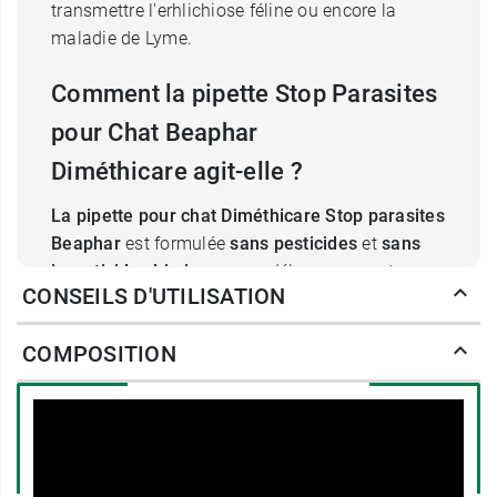
transmettre l'erhlichiose féline ou encore la
maladie de Lyme.
Comment la pipette Stop Parasites
pour Chat Beaphar
Diméthicare agit-elle ?
La pipette pour chat Diméthicare Stop parasites
Beaphar
est formulée
sans pesticides
et
sans
insecticide chimique
, pour débarrasser votre
CONSEILS D'UTILISATION
chat des puces, des tiques et des poux le
plus naturellement possible. En effet, la solution
COMPOSITION
anti puce qu'elle contient assure une
action
mécanique
et non chimique. Le
diméthicone
,
la substance active de Beaphar Diméthicare Stop
Parasites chat en pipette va piéger les parasites
et les empêcher de se déplacer, entrainant leur
chute. Il suffit alors de brosser votre chat pour