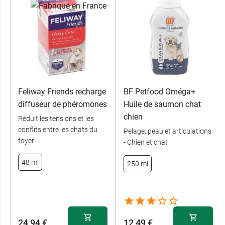
Feliway Friends recharge
BF Petfood Oméga+
diffuseur de phéromones
Huile de saumon chat
chien
Réduit les tensions et les
conflits entre les chats du
Pelage, peau et articulations
foyer
- Chien et chat
48 ml
250 ml
24,94 €
12,49 €