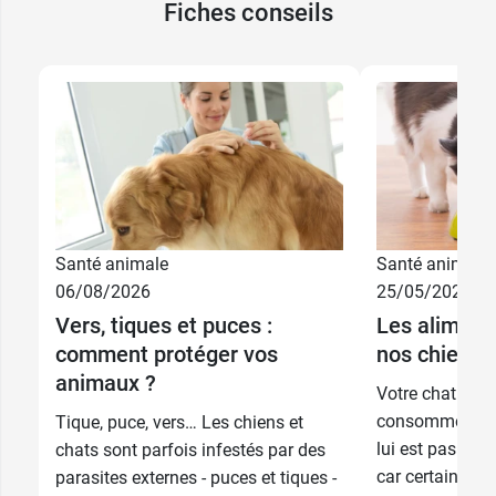
Fiches conseils
15,45 €
15 ml
Santé animale
Santé animale
22,99 €
30 ml
06/08/2026
25/05/2026
Vers, tiques et puces :
Les aliment
34,59 €
60 ml
comment protéger vos
nos chiens 
animaux ?
Votre chat ou v
consommer de l
Tique, puce, vers… Les chiens et
lui est pas dest
chats sont parfois infestés par des
car certains al
parasites externes - puces et tiques -