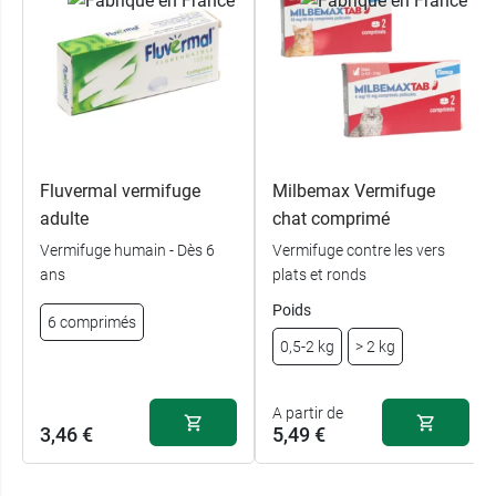
Fluvermal vermifuge
Milbemax Vermifuge
adulte
chat comprimé
Vermifuge humain - Dès 6
Vermifuge contre les vers
ans
plats et ronds
Poids
6 comprimés
0,5-2 kg
> 2 kg
A partir de
3,46 €
5,49 €