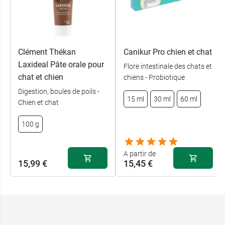
au
spray et diffuseur automatique Insecticide
Habitat Beaphar
.
Conditionnement :
sachet de 35 g
Clément Thékan
Canikur Pro chien et chat
Laxideal Pâte orale pour
Flore intestinale des chats et
chat et chien
chiens - Probiotique
Digestion, boules de poils -
15 ml
30 ml
60 ml
Chien et chat
100 g
A partir de
15,99 €
15,45 €