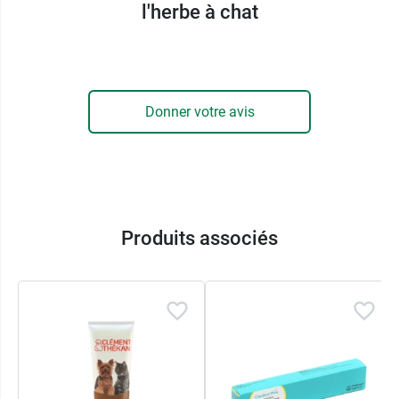
sont également enrichies en vitamines et en
l'herbe à chat
minéraux afin de contribuer à ses besoins
nutritionnels. Avec les friandises Bien être
Beaphar, votre chat se régale tout en prenant
soin de son système digestif.
Donner votre avis
Ces friandises pour chat sont conditionnées
dans un petit sachet refermable pour rester
fraîches, croustillantes et savoureuses jusqu'à la
dernière.
Produits associés
Caractéristiques :
Adaptées à tous les chats.
Contient des colorants naturels
Sachet refermable
Et pour protéger votre environnement de vie et
celui de votre chat contre les parasites, pensez