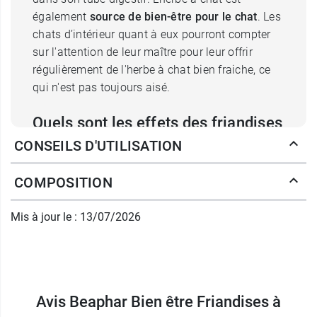
également
source de bien-être pour le chat
. Les
chats d’intérieur quant à eux pourront compter
sur l'attention de leur maître pour leur offrir
régulièrement de l'herbe à chat bien fraiche, ce
qui n'est pas toujours aisé.
Quels sont les effets des friandises
CONSEILS D'UTILISATION
Bien être Beaphar ?
Les friandises pour chat Beaphar Bien être sont
COMPOSITION
de petites gourmandises pour chat. Leur
enveloppe croustillante permet au chat de les
Mis à jour le : 13/07/2026
croquer avec délectation, avant de savourer avec
plaisir la délicieuse pâte à l'herbe à chat qu'ils
renferment. Outre le plaisir qu'elles procureront à
votre petit félin, les friandises Beaphar à l'herbe
à chat favoriseront son
Avis Beaphar Bien être Friandises à
bien-être intestinal
. Elles