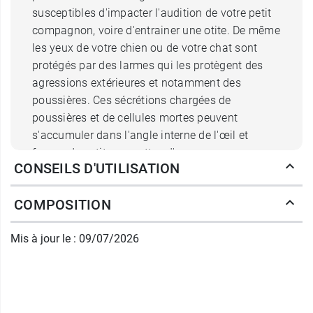
susceptibles d'impacter l'audition de votre petit
compagnon, voire d'entrainer une otite. De même
les yeux de votre chien ou de votre chat sont
protégés par des larmes qui les protègent des
agressions extérieures et notamment des
poussières. Ces sécrétions chargées de
poussières et de cellules mortes peuvent
s'accumuler dans l'angle interne de l'œil et
former de petites « crottes d'yeux »
CONSEILS D'UTILISATION
gênantes pour l'animal. Il est donc essentiel pour
la santé et le bien-être de votre animal de
COMPOSITION
prendre soin de ses yeux et de ses oreilles.
Actifs des lingettes
Mis à jour le : 09/07/2026
nettoyantes Oreilles et Yeux
Beaphar pour les animaux