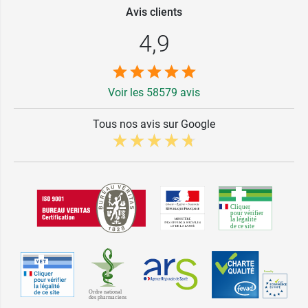
Avis clients
4,9
3,69 €
Rose dragée
Voir les 58579 avis
3,69 €
Corail
Tous nos avis sur Google
3,69 €
Nude
3,69 €
Marsala
Rouge
3,69 €
passion
3,69 €
Bourgogne
3,69 €
Bordeaux
3,69 €
Transparent