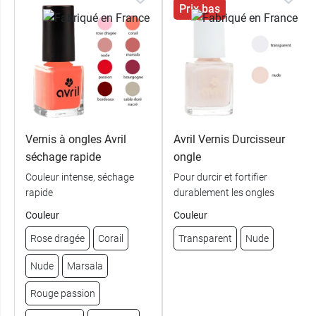
Prix bas
Vernis à ongles Avril
Avril Vernis Durcisseur
séchage rapide
ongle
Couleur intense, séchage
Pour durcir et fortifier
rapide
durablement les ongles
Couleur
Couleur
Rose dragée
Corail
Transparent
Nude
Nude
Marsala
Rouge passion