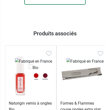
blanchissant Avril vous permettra de faire une «
pause » vernis tout en prenant soin de vos
ongles, qui redeviendront jour après jour plus
sains et plus beaux.
Caractéristiques :
Produits associés
Effet blancheur immédiat
Traitement anti-jaunissement
Fortifiant
Vegan
Pensez aussi au
dentifrice blanchissant bio
Avril
.
Conditionnement :
1 flacon de 7 ml
Natorigin vernis à ongles
Formes & Flammes
Bio
coupe ongles extra plat