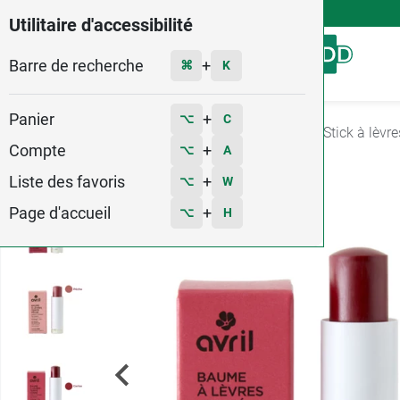
4,9
Voir les 58579 avis
Utilitaire d'accessibilité
Barre de recherche
Menu
+
⌘
K
Panier
+
⌥
C
Accueil
Hygiène - Beauté
Soin des lèvres
Stick à lèvre
Compte
+
⌥
A
Liste des favoris
+
⌥
W
Page d'accueil
+
⌥
H