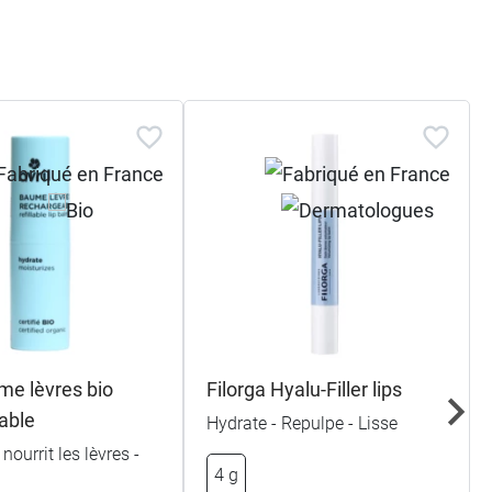
ément)
me lèvres bio
Filorga Hyalu-Filler lips
able
Hydrate - Repulpe - Lisse
nourrit les lèvres -
4 g