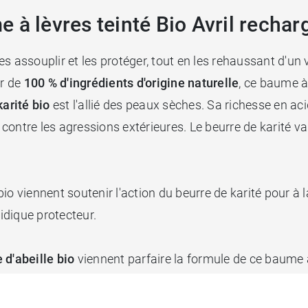
 à lèvres teinté Bio Avril rechar
les assouplir et les protéger, tout en les rehaussant d'un 
ir de
100 % d'ingrédients d'origine naturelle
, ce baume à
karité bio
est l'allié des peaux sèches. Sa richesse en ac
e contre les agressions extérieures. Le beurre de karité v
io viennent soutenir l'action du beurre de karité pour à la
pidique protecteur.
e d'abeille bio
viennent parfaire la formule de ce baume à
perceptible. Qui plus est, ces ingrédients nourrissants et