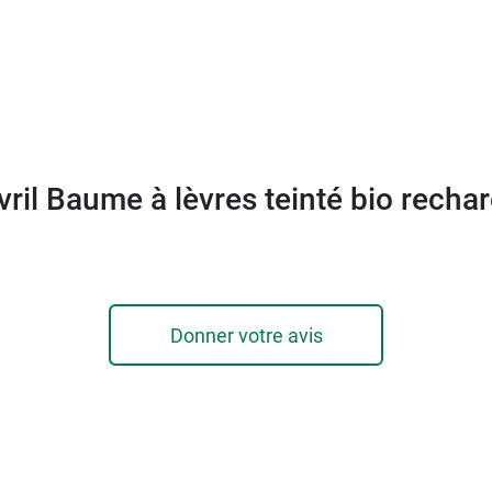
fira d'acheter une nouvelle recharge pour continuer à prend
eenlife
vril Baume à lèvres teinté bio recha
iculture biologique.
Donner votre avis
abriqués en France
 a créé la
Crème de nuit bio Peaux sèches et sensibles A