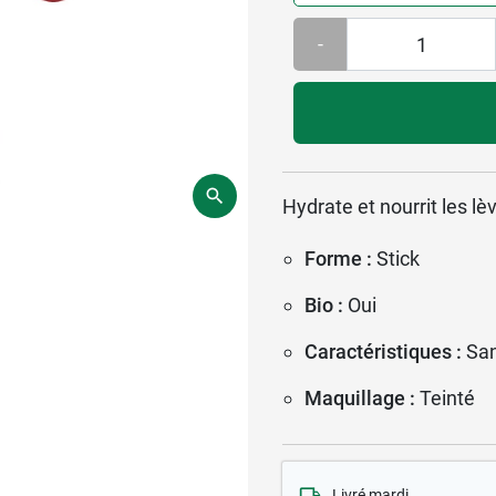
-
Hydrate et nourrit les lè
Forme :
Stick
Bio :
Oui
Caractéristiques :
Sa
Maquillage :
Teinté
Livré mardi