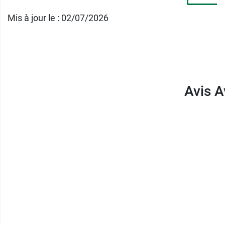
teinté, ne jetez pas votre stick ! Il vous suf
sublimant d'une teinte fruitée.
Mis à jour le : 02/07/2026
Caractéristiques :
Bio
Certifié Cosmos Organic par Ecocert Gr
Avis A
100 % d'origine naturelle
39 % des ingrédients sont issus de l'agr
Adapté à tous les types de peaux
Rechargeable
Stick vide et recharge de baume Avril f
Et pour prendre soin des peaux sèches, Avril
Conditionnement au choix :