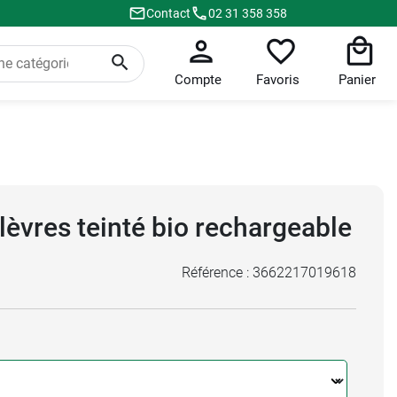
Contact
02 31 358 358
Compte
Favoris
Panier
lèvres teinté bio rechargeable
Référence :
3662217019618