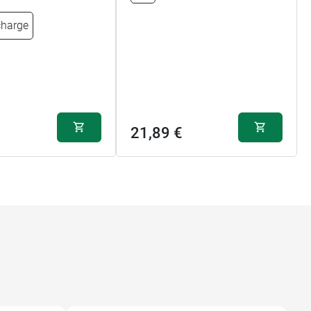
charge
21,89 €