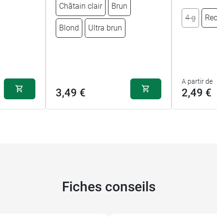
Châtain clair
Brun
4 g
Re
Blond
Ultra brun
A partir de
3,49 €
2,49 €
Fiches conseils