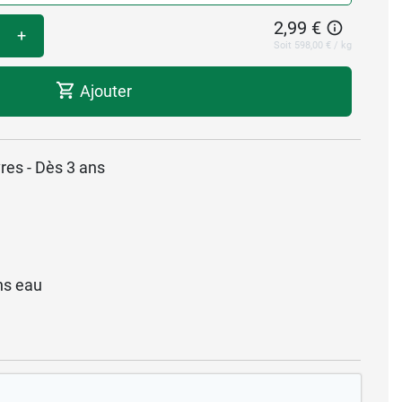
2,99 €
+
Soit 598,00 € / kg
Ajouter
vres - Dès 3 ans
ns eau