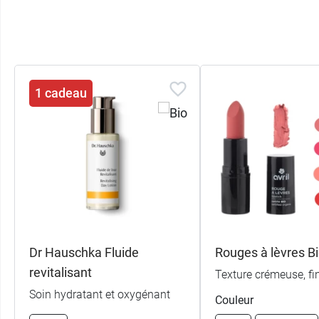
Recharge de Baume à lèvres teinté Avril 
Stick vide (à utiliser avec la recharge d
1 cadeau
Dr Hauschka Fluide
Rouges à lèvres Bi
revitalisant
Texture crémeuse, fin
Soin hydratant et oxygénant
Couleur