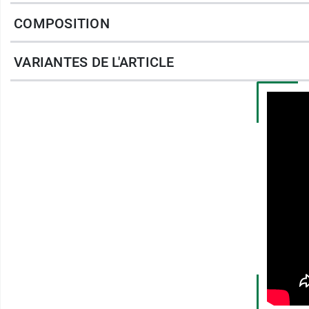
COMPOSITION
Fini la sensation de lèvres qui tiraillent ou 
VARIANTES DE L'ARTICLE
souples, protégées et sublimées.
Mais ce n'est pas tout ! Les trois couleurs d
fonction de vos envies :
Teintes disponibles :
Pêche : pour une couleur rose orangé d
Cerise : pour un rouge pulpeux et crun
Le Baume à lèvres teinté Bio Avril est un stick
lèvres Avril rechargeable se compose de deu
Une fois les deux éléments achetés, votre st