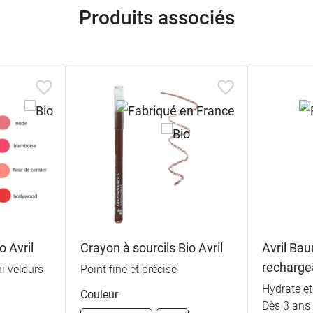
Produits associés
bio 4,8 g (à utiliser avec le stick vide Avril vendu sépar
e baume à lèvres Avril)
o Avril
Crayon à sourcils Bio Avril
Avril Bau
recharge
i velours
Point fine et précise
Hydrate et 
Couleur
Dès 3 ans