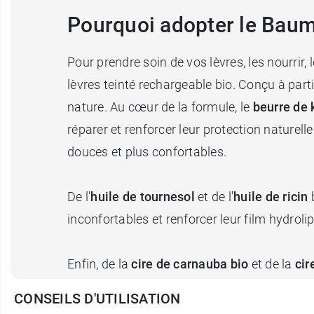
Pourquoi adopter le Baume
Pour prendre soin de vos lèvres, les nourrir, 
lèvres teinté rechargeable bio. Conçu à part
nature. Au cœur de la formule, le
beurre de 
réparer et renforcer leur protection naturell
douces et plus confortables.
De l'
huile de tournesol
et de l'
huile de ricin
b
inconfortables et renforcer leur film hydroli
Enfin, de la
cire de carnauba bio
et de la
cir
vos lèvres un film protecteur invisible et im
CONSEILS D'UTILISATION
l'hydratation naturelle de vos lèvres.