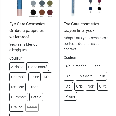
Eye Care Cosmetics
Eye Care cosmetics
Ombre à paupières
crayon liner yeux
waterproof
Adapté aux yeux sensibles et
porteurs de lentilles de
Yeux sensibles ou
contact
allergiques
Couleur
Couleur
Aigue marine
Blanc
Ardoise
Blanc nacré
Bleu
Bois doré
Brun
Chamois
Epice
Miel
Ciel
Gris
Noir
Olive
Mousse
Orage
Prune
Outremer
Pétale
Praline
Prune