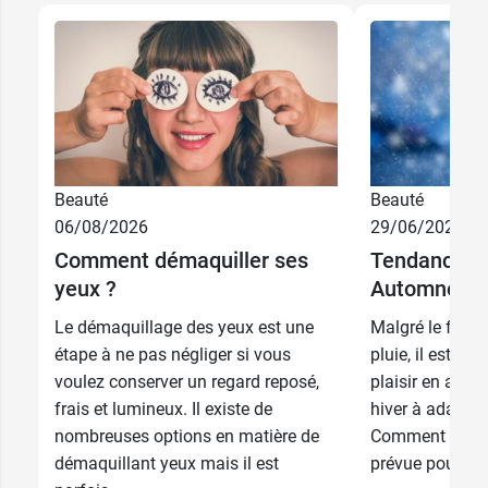
4,69 €
Argile Rose
Beauté
Beauté
4,59 €
Bois de Rose
06/08/2026
29/06/2026
Comment démaquiller ses
Tendances 
4,59 €
Rouge Baiser
yeux ?
Automne Hi
Le démaquillage des yeux est une
Malgré le froid,
4,59 €
3,89 €
Vrai Rouge
Vrai Rouge
étape à ne pas négliger si vous
pluie, il est né
voulez conserver un regard reposé,
plaisir en adop
4,59 €
3,89 €
Griotte
Nude
frais et lumineux. Il existe de
hiver à adapter
nombreuses options en matière de
Comment faire 
4,69 €
3,89 €
Châtaigne
Rose antique
démaquillant yeux mais il est
prévue pour le 