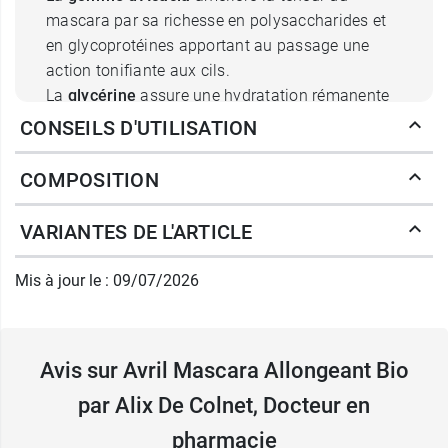
mascara par sa richesse en polysaccharides et
en glycoprotéines apportant au passage une
action tonifiante aux cils.
La
glycérine
assure une hydratation rémanente
par sa vertu hygroscopique.
CONSEILS D'UTILISATION
L'
Eau de framboise
contient de la vitamine C, de
la vitamine B9 et de la biotine pour fortifier les
COMPOSITION
cils, favoriser leur pousse et les garder en bonne
santé.
VARIANTES DE L'ARTICLE
L'
Huile de graine de Marula
est riche en acides
gras essentiels nourrissants et protégeant les
Mis à jour le : 09/07/2026
cils tout en reconstruisant le film hydrolipidique.
Pour un regard et un maquillage parfait, tracez
Avis sur Avril Mascara Allongeant Bio
un trait de
crayon yeux Bio Avril
!
par Alix De Colnet, Docteur en
Caractéristiques
:
pharmacie
Allonge les cils sans paquet