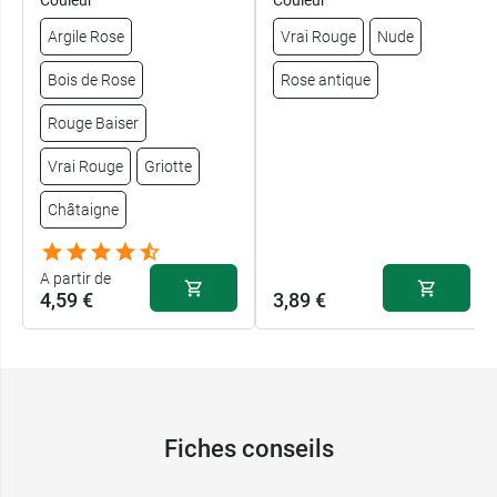
Couleur
Couleur
Argile Rose
Vrai Rouge
Nude
Bois de Rose
Rose antique
Rouge Baiser
Vrai Rouge
Griotte
Châtaigne
A partir de
4,59 €
3,89 €
Fiches conseils