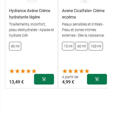
Hydrance Avène Crème
Avene Cicalfate+ Crème
hydratante légère
eczéma
Tiraillements, inconfort,
Peaux sensibles et irritées -
peau deshydratée - Apaise et
Peau et zones intimes
hydrate 24h
externes - Dès la naissance
40 ml
15 ml
40 ml
100 ml
A partir de
13,49 €
4,99 €