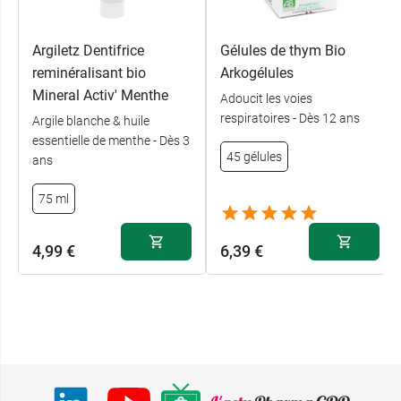
Argiletz Dentifrice
Gélules de thym Bio
reminéralisant bio
Arkogélules
Mineral Activ' Menthe
Adoucit les voies
respiratoires - Dès 12 ans
Argile blanche & huile
essentielle de menthe - Dès 3
45 gélules
ans
75 ml
4,99 €
6,39 €