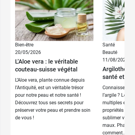
3,99 €
150 g
Bien-être
Santé
7,49 €
400 g
20/05/2026
Beauté
11/08/2025
L’Aloe vera : le véritable
9,90 €
Argilothérap
1 kg
couteau-suisse végétal
santé et bea
L’Aloe vera, plante connue depuis
l’Antiquité, est un véritable trésor
Connaissez-vou
pour notre peau et notre santé !
l’argile ? Les ar
Découvrez tous ses secrets pour
multiples et o
préserver votre peau et prendre soin
propriétés inté
de vous !
sublimer votre 
maux. Pharma 
comment...