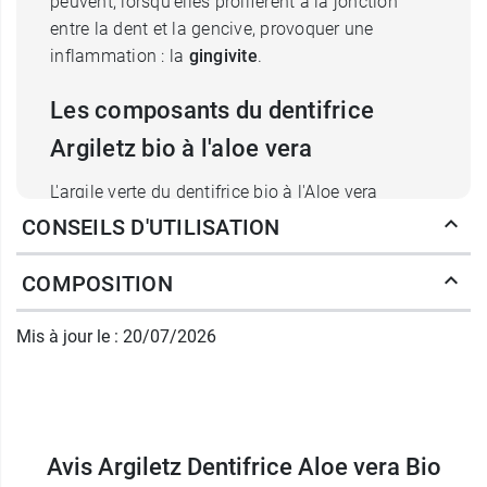
peuvent, lorsqu'elles prolifèrent à la jonction
entre la dent et la gencive, provoquer une
inflammation : la
gingivite
.
Les composants du dentifrice
Argiletz bio à l'aloe vera
L'argile verte du dentifrice bio à l'Aloe vera
d'Argiletz va apporter ses
propriétés
CONSEILS D'UTILISATION
absorbantes et purifiantes
qui vont assainir les
gencives et les apaiser. Les laboratoires Argiletz,
COMPOSITION
qui proposent ce dentifrice, sont spécialisés en
produits à base d'argile depuis 1953. Ils
Mis à jour le : 20/07/2026
bénéficient donc de plusieurs décennies
d'expérience en ce domaine.
Par ailleurs, ce dentifrice contient de l'aloe vera,
Avis Argiletz Dentifrice Aloe vera Bio
une plante utilisée depuis des millénaires pour