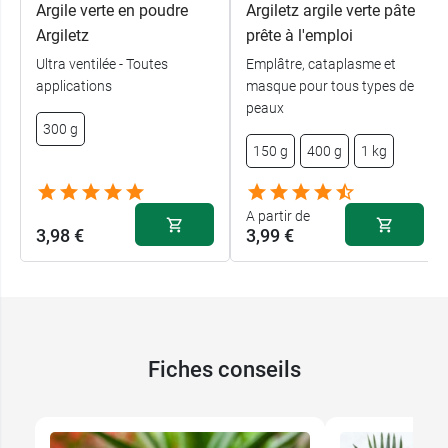
Argile verte en poudre
Argiletz argile verte pâte
Argiletz
prête à l'emploi
Ultra ventilée - Toutes
Emplâtre, cataplasme et
applications
masque pour tous types de
peaux
300 g
150 g
400 g
1 kg
A partir de
3,98 €
3,99 €
Fiches conseils