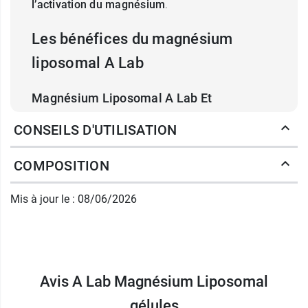
l’activation du magnésium
.
Les bénéfices du magnésium
liposomal A Lab
Magnésium Liposomal A Lab Et
métabolisme énergétique
CONSEILS D'UTILISATION
Le magnésium est un activateur de l'adénosine
triphosphate (ATP), la principale molécule de
COMPOSITION
stockage et de transfert d'énergie
dans les
cellules. Sa présence participe à rendre l’ATP
Mis à jour le : 08/06/2026
biologiquement active en formant le complexe
Mg-ATP. Il est également un cofacteur à la
production de l’ATP.
Magnésium Liposomal A Lab pour les
Avis A Lab Magnésium Liposomal
fonctions musculaires et nerveuses
gélules