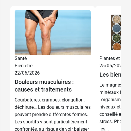
Flacon verre protégeant de la lumière et de
l'oxydation
Gélules végétales (HPMC)
Sans lactose
Sans gluten
Conditionnement :
Flacon de 63 gélules
Le
zinc
liposomal en gélules végétales A Lab
est
Santé
Plantes et phyt
également disponible sur notre pharmacie en
Bien-être
25/05/2026
ligne.
22/06/2026
Les bienfai
Douleurs musculaires :
Le magnésium f
Source : https://laboratoire-alab.fr/produit/zinc/
causes et traitements
minéraux indis
l’organisme. Il 
Courbatures, crampes, élongation,
Fabricant
niveaux et est 
déchirure… Les douleurs musculaires
ARAGAN
conseillé en ca
peuvent prendre différentes formes.
42 rue Washington
stress. Pharma
Les sportifs y sont particulièrement
75008 Paris
les...
confrontés, au risque de voir baisser