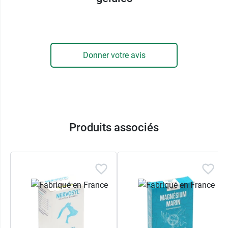
La structure Mg²⁺ facilite le transport actif des
ions à travers les membranes cellulaires, y
compris le transport du calcium (Ca²⁺). Cette
régulation ionique permet la transmission de
Donner votre avis
l’influx nerveux et la
contraction musculaire
. Le
magnésium bloque les canaux de calcium
excitateurs, limitant ainsi les effets néfastes de
l'excitotoxicité.
Magnésium Liposomal A Lab et activité
Produits associés
enzymatique
Le magnésium est un cofacteur pour de
nombreuses enzymes impliquées dans les
réactions métabolisme. Il est utile dans plus de
300 réactions enzymatiques
.
Magnésium Liposomal A Lab et acides