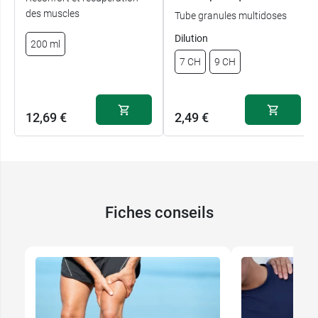
des muscles
Tube granules multidoses
Dilution
200 ml
7 CH
9 CH
12,69 €
2,49 €
Fiches conseils