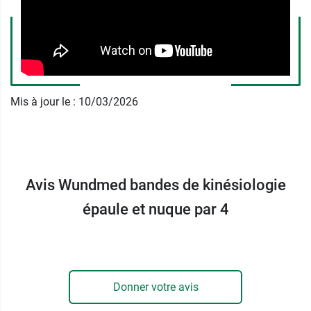
On retrouve cette bande chez les
physiothérapeutes et les kinésithérapeutes, mais
elle est aussi très souvent utilisée chez les
sportifs de haut niveau.
Mis à jour le : 10/03/2026
Elle est déjà prédécoupée pour une mise en
place simplifiée. Fine et extensible, elle peut être
allongée jusqu’à 130-140% et ne contient pas de
latex (ce qui réduit les risques d’allergies).
Avis Wundmed bandes de kinésiologie
Wundmed est une marque allemande de
épaule et nuque par 4
produits médicaux dont les
pansements assortis
disponibles sur Pharma GDD.
Caractéristiques
: dimensions : 5 cm x 20 cm
Donner votre avis
Conditionnement
: 4 bandes de kinésiologie