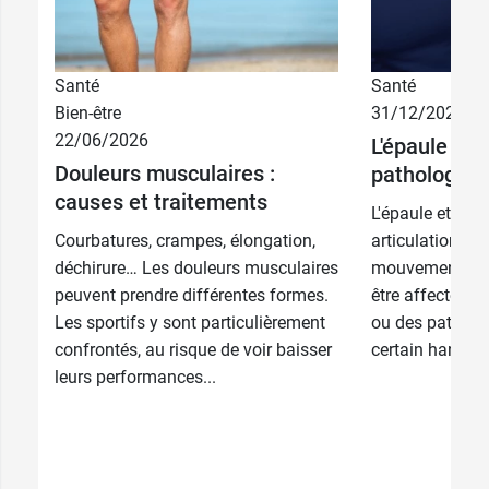
Santé
Santé
2,49 €
7 CH
Bien-être
31/12/2025
22/06/2026
L'épaule et 
2,49 €
9 CH
Douleurs musculaires :
pathologies
causes et traitements
L'épaule et le 
Courbatures, crampes, élongation,
articulations tr
déchirure… Les douleurs musculaires
mouvements quo
peuvent prendre différentes formes.
être affectés 
Les sportifs y sont particulièrement
ou des patholo
confrontés, au risque de voir baisser
certain handica
leurs performances...