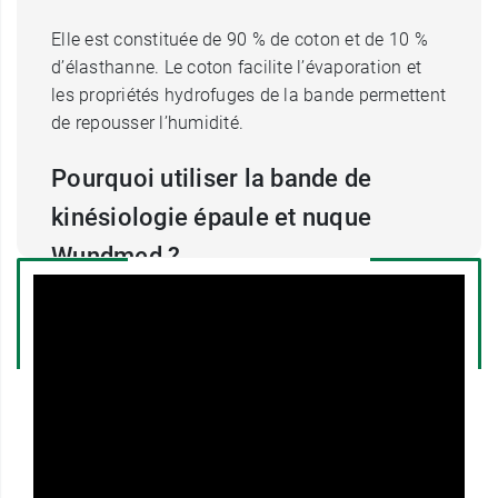
Elle est constituée de 90 % de coton et de 10 %
d’élasthanne. Le coton facilite l’évaporation et
les propriétés hydrofuges de la bande permettent
de repousser l’humidité.
Pourquoi utiliser la bande de
kinésiologie épaule et nuque
Wundmed ?
La bande kinésio exerce une activité significative
sur le muscle tout en le laissant respirer et en ne
le serrant pas. A l’inverse du strapping, ce n’est
pas une contention rigide. La bande, placée de
sorte qu’elle épouse parfaitement le muscle qui
relie le cou à l’épaule, n’entrave pas les
mouvements. Le patient peut garder une entière
mobilité.