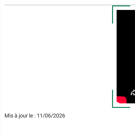
Conditionnement
: une bande de 5 m x 50
Pour reprendre une activité en douceur, pe
Mis à jour le : 11/06/2026