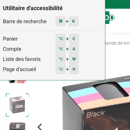
4,9
Voir les 58579 avis
Utilitaire d'accessibilité
Barre de recherche
Menu
+
⌘
K
Panier
+
⌥
C
Accueil
Minceur - Sport
Maintien sportif
Bande de kin
Compte
+
⌥
A
5
Liste des favoris
+
⌥
W
Page d'accueil
+
⌥
H