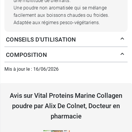
une multitude de bienfaits.
Une poudre non aromatisée qui se mélange
facilement aux boissons chaudes ou froides.
Adaptée aux régimes pesco-végétariens.
Caractéristiques de la poudre
CONSEILS D'UTILISATION
Collagen Vital Proteins
COMPOSITION
12 g de peptides de collagène fabriqués
en France
Mis à jour le : 16/06/2026
1 seul ingrédient :
Collagène
marin
Beauté de la peau, des cheveux et des ongles
Performance physique
Avis sur Vital Proteins Marine Collagen
Sans gluten, sans sucres, sans conservateurs
poudre par Alix De Colnet, Docteur en
Conditionnement :
Boite de 221 g
pharmacie
Pour renforcer l'immunité, pensez à la
vitamine