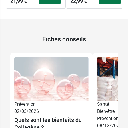
21,99 €
22,99 €
Fiches conseils
Prévention
Santé
21,99 €
284 g
02/03/2026
Bien-être
Prévention
Quels sont les bienfaits du
08/12/2025
29,99 €
567 g
Collagène ?