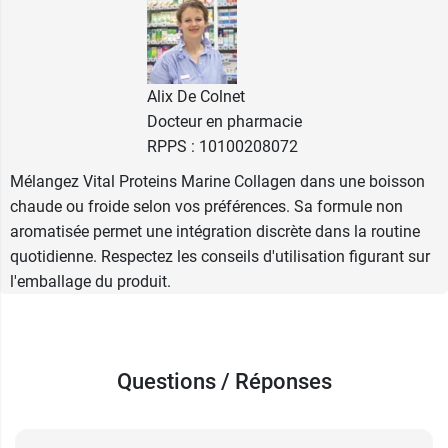
D3 400 UI Solgar en gélules
.
Fabricant
SOLGAR FRANCE
Alix De Colnet
14 rue de Berlin
Docteur en pharmacie
CS 20143 Montevrain
RPPS : 10100208072
77772 Marne la Vallée Cedex 4
Mélangez Vital Proteins Marine Collagen dans une boisson
01 60 21 22 00
chaude ou froide selon vos préférences. Sa formule non
aromatisée permet une intégration discrète dans la routine
quotidienne. Respectez les conseils d'utilisation figurant sur
l'emballage du produit.
Questions / Réponses