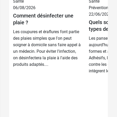
Santé
Santé
2,98 €
par 20
06/08/2026
Prévention
3,98 €
22/06/2026
Comment désinfecter une
5,99 €
par 38
Quels sont l
plaie ?
types de pa
Les coupures et éraflures font partie
des plaies simples que l'on peut
Les pansement
soigner à domicile sans faire appel à
aujourd’hui de 
un médecin. Pour éviter l'infection,
formes et à tou
on désinfectera la plaie à l'aide des
Adhésifs, liqui
produits adaptés....
contre les cors 
intègrent les tr