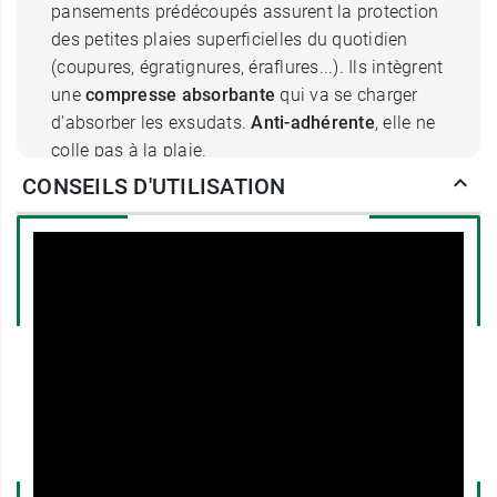
pansements prédécoupés assurent la protection
des petites plaies superficielles du quotidien
(coupures, égratignures, éraflures...). Ils intègrent
une
compresse absorbante
qui va se charger
d'absorber les exsudats.
Anti-adhérente
, elle ne
colle pas à la plaie.
CONSEILS D'UTILISATION
Ces pansements fantaisie Urgo Paillettes sont
proposés dans 2 formats pour vous permettre de
choisir le plus adapté à la taille de la plaie. Les
pansements Paillettes Urgo sont assortis et
outre leurs
deux formats
, ils proposent
également
trois coloris
. Leur point commun est
de briller de mille feux. Ils feront passer ainsi
facilement un gros chagrin en émerveillant votre
enfant qui pourra arborer fièrement son beau
pansement tout brillant, comme s'il était serti de
pierres précieuses. Pour les plus grands, les