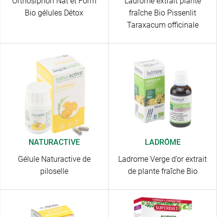
Orthosiphon Nat et Form
Ladrome extrait plante
Bio gélules Détox
fraîche Bio Pissenlit
Taraxacum officinale
NATURACTIVE
LADRÔME
Gélule Naturactive de
Ladrome Verge d’or extrait
piloselle
de plante fraîche Bio