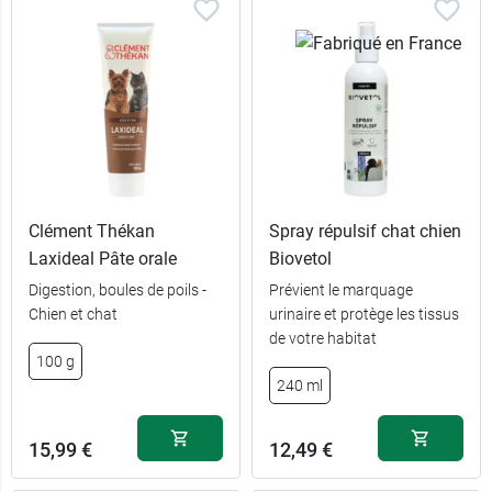
Clément Thékan
Spray répulsif chat chien
Laxideal Pâte orale
Biovetol
Digestion, boules de poils -
Prévient le marquage
Chien et chat
urinaire et protège les tissus
de votre habitat
100 g
240 ml
15,99 €
12,49 €