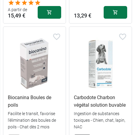
A partir de
15,49 €
13,29 €
Biocanina Boules de
Carbodote Charbon
poils
végétal solution buvable
15,49 €
Facilite le transit, favorise
Ingestion de substances
10 ml
l'élimination des boules de
toxiques - Chien, chat, lapin,
poils - Chat dès 2 mois
NAC
17,59 €
24 ml