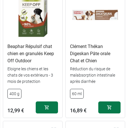
Beaphar Répulsif chat
Clément Thékan
chien en granulés Keep
Digeskan Pâte orale
Off Outdoor
Chat et Chien
Eloigne les chiens et les
Réduction du risque de
chats de vos extérieurs - 3
malabsorption intestinale
mois de protection
après diarrhée
400 g
60 ml
12,99 €
16,89 €