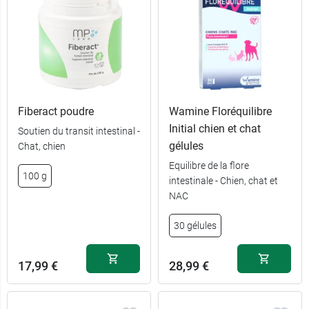
Fiberact poudre
Wamine Floréquilibre
Initial chien et chat
Soutien du transit intestinal -
gélules
Chat, chien
Equilibre de la flore
11,99 €
60 g
100 g
intestinale - Chien, chat et
NAC
34,99 €
300 g
30 gélules
17,99 €
28,99 €