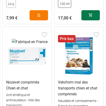
24 g
100 ml
24,99 €
60 ml
7,99 €
17,00 €
Prix bas
Nozevet comprimés
Vetoform mal des
Chien et chat
transports chien et chat
comprimés
Anti-émétique et
antinauséeux - Mal des
Nausées et vomissements -
transports
Extrait de gingembre