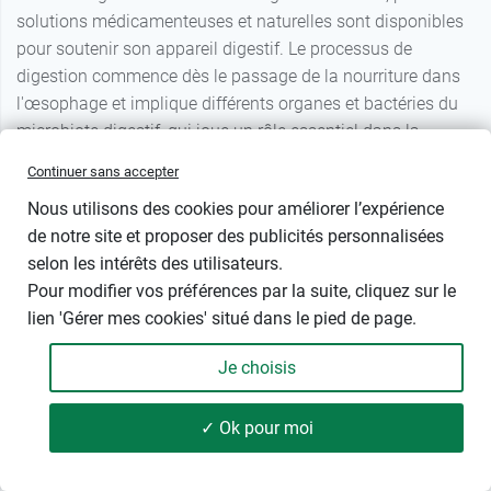
solutions médicamenteuses et naturelles sont disponibles
pour soutenir son appareil digestif. Le processus de
digestion commence dès le passage de la nourriture dans
l'œsophage et implique différents organes et bactéries du
microbiote digestif, qui joue un rôle essentiel dans la
protection contre les agents pathogènes. En cas de transit
Continuer sans accepter
perturbé, la
poudre Fiberact
et l'
Easypill
Smectite chat
,
Nous utilisons des cookies pour améliorer l’expérience
enrichis en
montmorillonite
, agissent comme pansement
de notre site et proposer des publicités personnalisées
digestif et aident à réguler les selles, tandis que la
pâte
selon les intérêts des utilisateurs.
orale Canikur Pro
et
Pro Kolin Advanced chat
contribuent
Pour modifier vos préférences par la suite, cliquez sur le
à rééquilibrer la flore intestinale. Pour les problèmes
lien 'Gérer mes cookies' situé dans le pied de page.
hépatiques,
Hépatyl
et les
friandises à l'herbe à chat
Beaphar bien-être
soutiennent les fonctions digestives de
Je choisis
manière naturelle. En cas de troubles aigus, le
charbon
végétal solution buvable Carbodote
ou la
pâte orale
✓ Ok pour moi
Duotox Clement Thekan
peuvent être administrés,
47 produits
FILTRER
complétés si nécessaire par la Pancréatine pour faciliter la
digestion de la nourriture. Pour les spasmes digestifs, les