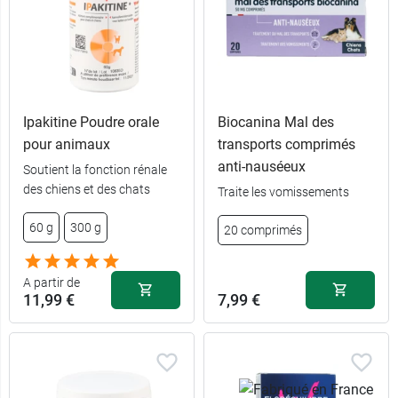
Ipakitine Poudre orale
Biocanina Mal des
pour animaux
transports comprimés
15,45 €
15 ml
anti-nauséeux
Soutient la fonction rénale
des chiens et des chats
Traite les vomissements
22,99 €
30 ml
60 g
300 g
20 comprimés
34,59 €
60 ml
A partir de
11,99 €
7,99 €