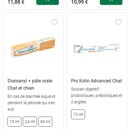
11,88 €
10,99 €
Diarsanyl + pâte orale
Pro Kolin Advanced Chat
Chat et chien
Soutien digestif :
probiotiques, prébiotiques et
En cas de diarrhée aiguë et
2 argiles
pendant la période qui s'en
suit
15 ml
10 ml
24 ml
60 ml