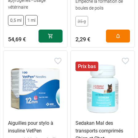
apyrogènes - Usage
Empêche la formation de
vétérinaire
boules de poils
0,5 ml
1 ml
35 g
54,69 €
2,29 €
Prix bas
Aiguilles pour stylo à
Sedakan Mal des
insuline VetPen
transports comprimés