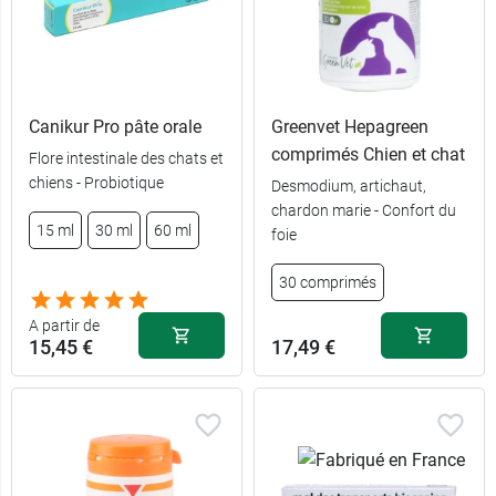
Canikur Pro pâte orale
Greenvet Hepagreen
comprimés Chien et chat
Flore intestinale des chats et
chiens - Probiotique
Desmodium, artichaut,
chardon marie - Confort du
15 ml
30 ml
60 ml
foie
30 comprimés
A partir de
15,45 €
17,49 €