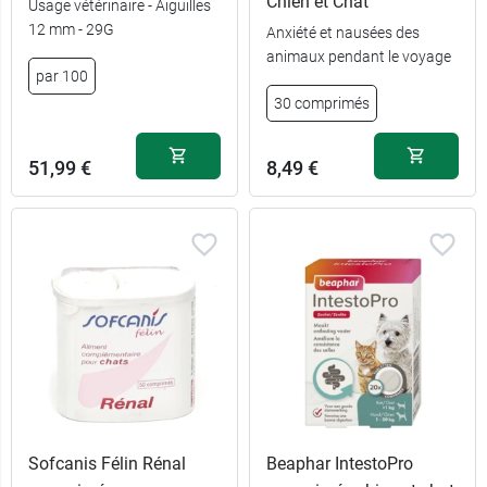
Chien et Chat
Usage vétérinaire - Aiguilles
12 mm - 29G
Anxiété et nausées des
54,69 €
0,5 ml
animaux pendant le voyage
par 100
54,69 €
1 ml
30 comprimés
51,99 €
8,49 €
Sofcanis Félin Rénal
Beaphar IntestoPro