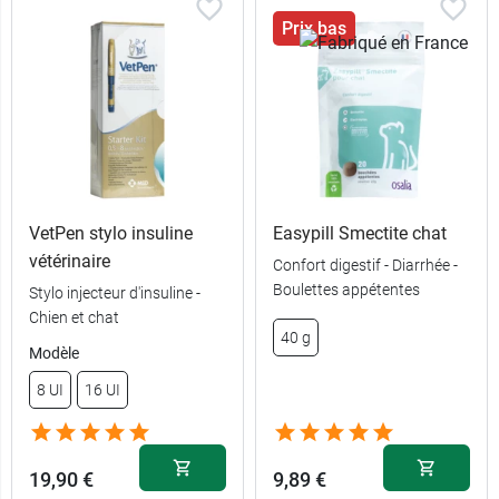
Prix bas
VetPen stylo insuline
Easypill Smectite chat
vétérinaire
Confort digestif - Diarrhée -
Boulettes appétentes
Stylo injecteur d'insuline -
Chien et chat
40 g
Modèle
8 UI
16 UI
19,90 €
9,89 €