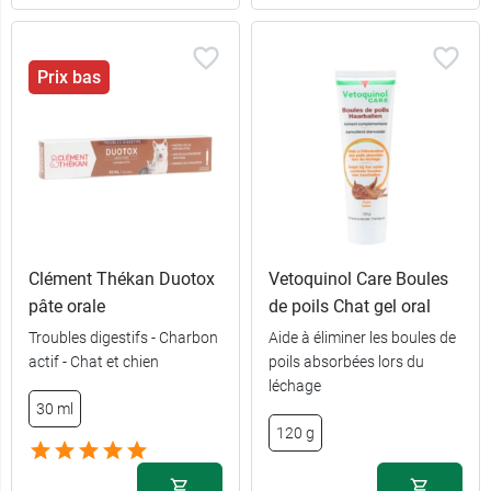
Prix bas
Clément Thékan Duotox
Vetoquinol Care Boules
pâte orale
de poils Chat gel oral
Troubles digestifs - Charbon
Aide à éliminer les boules de
actif - Chat et chien
poils absorbées lors du
léchage
19,90 €
8 UI
30 ml
120 g
19,90 €
16 UI