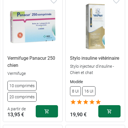
Vermifuge Panacur 250
Stylo insuline vétérinaire
chien
Stylo injecteur d'insuline -
Chien et chat
Vermifuge
Modèle
10 comprimés
8 UI
16 UI
20 comprimés
A partir de
13,95 €
19,90 €