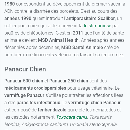
1980
correspondent au développement du premier vaccin à
ADN contre la diarrhée des porcelets. C'est au cours des
années 1990
qu'est introduit l'
antiparasitaire Scalibor
, un
collier pour chien qui aide à prévenir la
leishmaniose
par
piqûres de phlébotomes. C'est en
2011
que l'unité de santé
animale devient
MSD Animal Health
. Années après années,
décennies après décennies,
MSD Santé Animale
crée de
nombreux médicaments vétérinaires faisant sa renommée.
Panacur Chien
Panacur 500 chien
et
Panacur 250 chien
sont des
médicaments orodispersibles
pour usage vétérinaire. Le
vermifuge Panacur
s'utilise pour traiter les affections liées
à des
parasites intestinaux
. Le
vermifuge chien Panacur
est composé de
fenbendazole
qui cible les nématodes et
les cestodes notamment
Toxocara canis
,
Toxascaris
leonina
,
Ankylostoma caninum
,
Uncinaia stenocephala
,