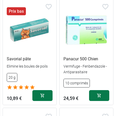
Prix bas
Savorial pâte
Panacur 500 Chien
Elimine les boules de poils
Vermifuge - Fenbendazole -
Antiparasitaire
20 g
10 comprimés
10,89 €
24,59 €