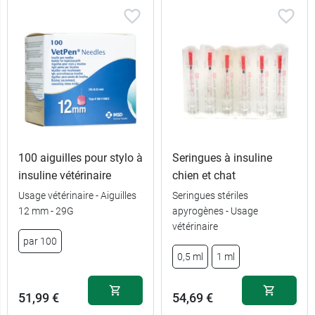
100 aiguilles pour stylo à
Seringues à insuline
insuline vétérinaire
chien et chat
Usage vétérinaire - Aiguilles
Seringues stériles
10
13,95 €
12 mm - 29G
apyrogènes - Usage
19,90 €
8 UI
comprimés
vétérinaire
par 100
20
20,28 €
19,90 €
16 UI
0,5 ml
1 ml
comprimés
51,99 €
54,69 €