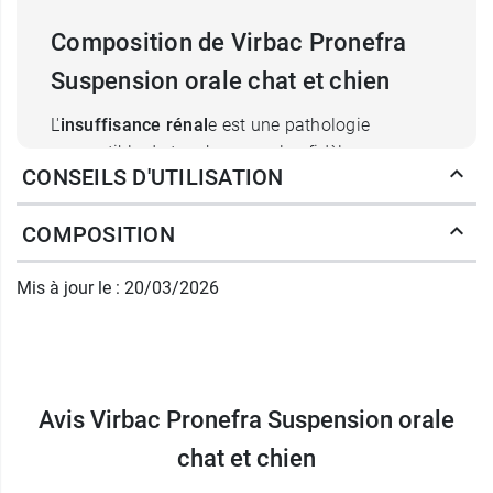
Composition de Virbac Pronefra
Suspension orale chat et chien
L'
insuffisance rénal
e est une pathologie
susceptible de toucher nos plus fidèles
CONSEILS D'UTILISATION
compagnons, et plus particulièrement le chat.
Dans la plupart des cas d'origine congénitale,
COMPOSITION
cette maladie se manifeste par une grande soif,
un manque d'appétit et une perte de poids.
Mis à jour le : 20/03/2026
Dès les
premiers signes ou en prévention
,
notamment chez les races les plus sujettes,
Pronefra Virbac
constitue une solution orale qui
regroupe des minéraux, du
chitosan
et un
Avis Virbac Pronefra Suspension orale
oligopeptide marin dans le but de
rééquilibrer la
fonction rénale
à différents niveaux.
chat et chien