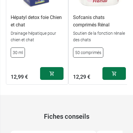
préconisons
Anxitane Chien et Chat
.
Hépatyl detox foie Chien
Sofcanis chats
et chat
comprimés Rénal
Drainage hépatique pour
Soutien de la fonction rénale
chien et chat
des chats
30 ml
50 comprimés
12,99 €
12,29 €
Fiches conseils