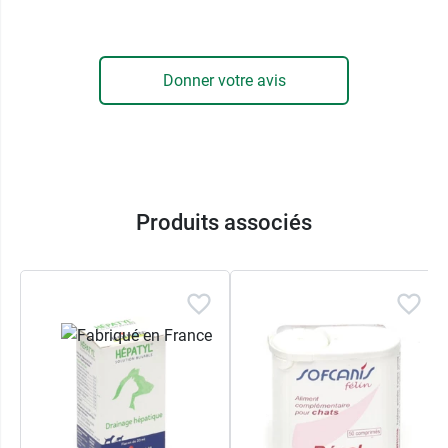
Les
carbonates
de calcium et de magnésium ont
pour mission de combiner avec le phosphore
issu de l'alimentation et de faire diminuer son
Donner votre avis
taux dans les reins. Le chitosan capte, quant à
lui, les toxines urémiques qui, lorsque qu'elles
sont retenues dans le sang, conduisent à une
insuffisance rénale. Enfin, l'oligopeptide agit sur
la pression sanguine pour en maintenir la
tension normale.
Produits associés
Avec sa saveur appétente,
Pronefra Virbac
se
mélange à l'alimentation de votre animal à l'aide
de la seringue ou directement dans sa gueule.
Conditionnement :
Flacon de 60 ml avec
seringue doseuse
Pour le stress de votre animal, nous vous