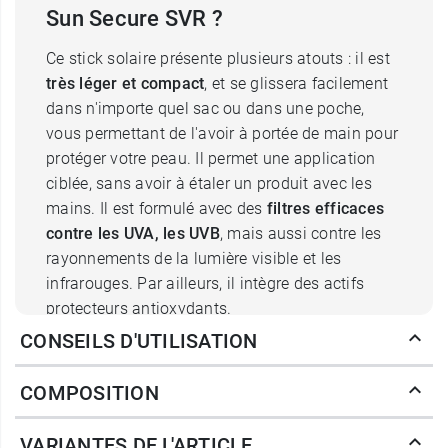
Sun Secure SVR ?
Ce stick solaire présente plusieurs atouts : il est
très léger et compact
, et se glissera facilement
dans n'importe quel sac ou dans une poche,
vous permettant de l'avoir à portée de main pour
protéger votre peau. Il permet une application
ciblée, sans avoir à étaler un produit avec les
mains. Il est formulé avec des
filtres efficaces
contre les UVA, les UVB
, mais aussi contre les
rayonnements de la lumière visible et les
infrarouges. Par ailleurs, il intègre des actifs
protecteurs antioxydants.
Son format stick autorise une application précise
CONSEILS D'UTILISATION
sur la peau ; il est ainsi possible de protéger en
particulier
certaines zones de peau très
COMPOSITION
exposées ou sensibles au soleil
. Ainsi, ce stick
est idéal pour les lèvres, les pommettes, le nez,
VARIANTES DE L'ARTICLE