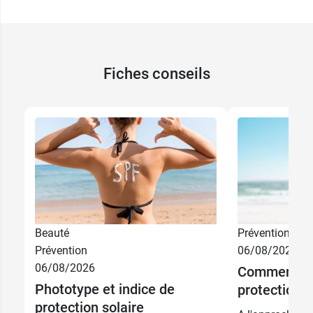
Fiches conseils
Beauté
Prévention
50 ml + après
9,90 €
10,99 €
Prévention
06/08/2026
100 ml
soleil offert
12,90 €
12,99 €
06/08/2026
Comment ch
Phototype et indice de
protection s
9,90 €
15,90 €
50 ml
250 ml
12,90 €
18,90 €
protection solaire