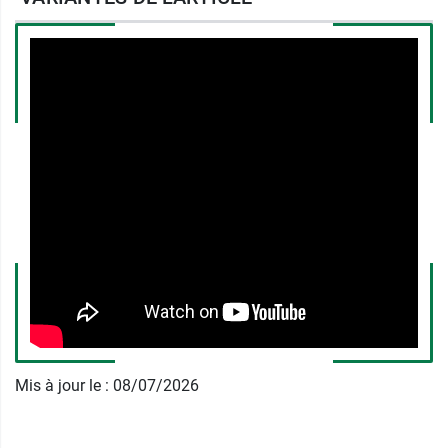
les oreilles, mais aussi sur les mains, les zones
tatouées cicatrisées ou les cicatrices
réépidermisées, qui nécessitent une attention
accrue.
Les atouts du stick solaire SVR Sun
Secure
SVR a formulé ce stick pour être agréable pour la
peau et ne pas nuire à l'environnement. Ainsi, il
est
non collant
et laisse un
fini invisible
. Il est
non comédogène et il conviendra donc aux
personnes à la peau acnéique. Enfin, sa formule
est non-parfumée.
SVR a soigneusement sélectionné ses filtres
Mis à jour le : 08/07/2026
solaires pour éviter ceux perçus comme nocifs
pour l'environnement marin. Enfin, le stick lui-
même est
rechargeable
, pour réduire la